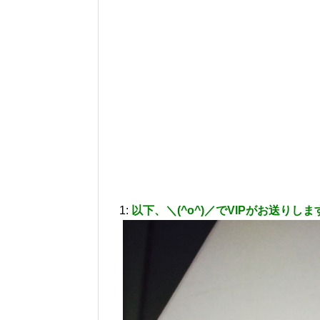
1:
以下、＼(^o^)／でVIPがお送りしま