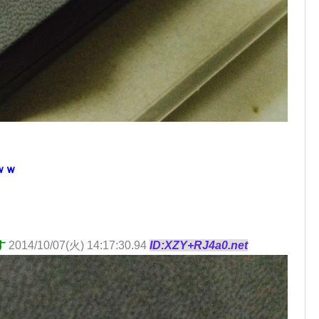
ｗｗ
す
2014/10/07(火) 14:17:30.94
ID:XZY+RJ4a0.net