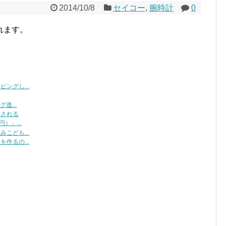
2014/10/8
セイコー
,
腕時計
0
れます。
ングし...
逃...
開される
）」...
こども...
作るの...