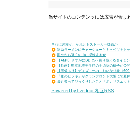
当サイトのコンテンツには広告が含ま
それは純愛か、それともストーカー疑惑か
家系ラーメンにチャーシューとキャベツをトッピ
暇やから近くの山に探検するぜ
【AM4】さすがにDDR5へ乗り換えるタイミング
【動画】熊本地震発生時の手術室の様子が公
【画像あり】ディズニーの「おいなり巻（600円
「靴のヒラキ」がグランフロント大阪にて夏休み
最近知ってびっくりしたこと『ポカリスエットを
Powered by livedoor 相互RSS