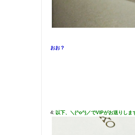
おお？
4:
以下、＼(^o^)／でVIPがお送りしま