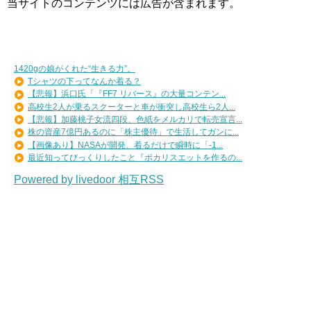
当サイトのコンテンツには広告が含まれます。
1420gの娘がくれた“生きる力”。
Tシャツの下ってなんか着る？
【悲報】浜口氏「『FF7 リバース』の大量コンテン...
高校生2人が乗るスクーターと車が衝突し高校生ら2人...
【悲報】加藤桃子女流四段、色紙をメルカリで転売宣言...
株の資産7億円あるのに「株主優待」で生活してガンに...
【画像あり】NASAが開発、着るだけで瞬時に「-1...
最近知ってびっくりしたこと『ポカリスエットを作るの...
Powered by livedoor 相互RSS