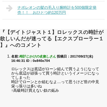
ナポレオンの髪の毛入り腕時計を500個限定発
売！！ おひとつ約120万円
『【デイトジャスト１】ロレックスの時計が
欲しいんだが迷ってる【エクスプローラー１
】』へのコメント
名前:
時計じかけの名無しさん
投稿日：2017/09/27(水)
16:46:31
ID：0e840e704
ロレックスは底辺がローン組んで買うようになって
から底辺が頑張って買う時計というイメージになっ
てしまった
時計でローンとか組むなよ…って思うけど世の中見
栄っ張りは多いね
↑高級時計買えない奴の妬み