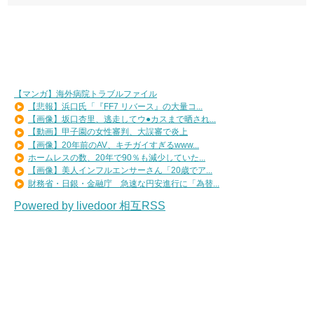
【マンガ】海外病院トラブルファイル
【悲報】浜口氏「『FF7 リバース』の大量コ...
【画像】坂口杏里、逃走してウ●カスまで晒され...
【動画】甲子園の女性審判、大誤審で炎上
【画像】20年前のAV、キチガイすぎるwww...
ホームレスの数、20年で90％も減少していた...
【画像】美人インフルエンサーさん「20歳でア...
財務省・日銀・金融庁 急速な円安進行に「為替...
Powered by livedoor 相互RSS