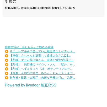
引用元
http://viper.2ch.sc/test/read.cgi/news4vip/1417430506/
結婚生活の「当たり前」が壊れる瞬間
リニューアルを予告していた鹿児島ユナイテッド...
【画像】赤ちゃんを遺棄して逮捕の女さん(23...
【悲報】ゲーム配信者さん、家賃8万円の部屋で...
【悲報】 飛行機のパイロットさん、「駅弁」を...
【悲報】へずまりゅう（35）ボランティアのた...
【画像】令和の中学生、めちゃくちゃイチャイチ...
財務省・日銀・金融庁 急速な円安進行に「為替...
Powered by livedoor 相互RSS