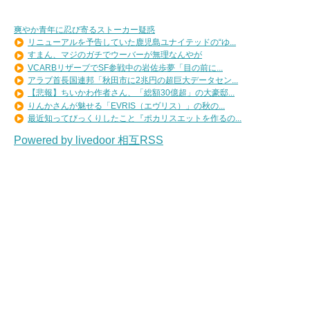
爽やか青年に忍び寄るストーカー疑惑
リニューアルを予告していた鹿児島ユナイテッドの“ゆ...
すまん、マジのガチでウーバーが無理なんやが
VCARBリザーブでSF参戦中の岩佐歩夢「目の前に...
アラブ首長国連邦「秋田市に2兆円の超巨大データセン...
【悲報】ちいかわ作者さん、「総額30億超」の大豪邸...
りんかさんが魅せる「EVRIS（エヴリス）」の秋の...
最近知ってびっくりしたこと『ポカリスエットを作るの...
Powered by livedoor 相互RSS