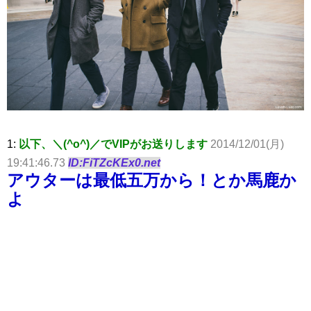
1:
以下、＼(^o^)／でVIPがお送りします
2014/12/01(月)
19:41:46.73
ID:FiTZcKEx0.net
アウターは最低五万から！とか馬鹿か
よ