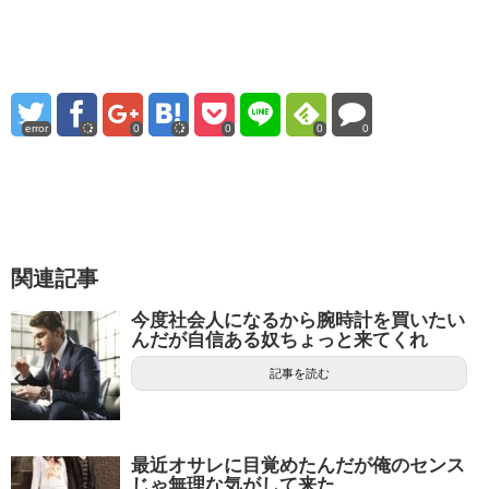
error
0
0
0
0
関連記事
今度社会人になるから腕時計を買いたい
んだが自信ある奴ちょっと来てくれ
記事を読む
最近オサレに目覚めたんだが俺のセンス
じゃ無理な気がして来た