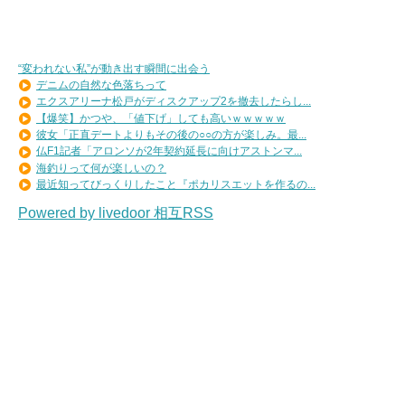
“変われない私”が動き出す瞬間に出会う
デニムの自然な色落ちって
エクスアリーナ松戸がディスクアップ2を撤去したらし...
【爆笑】かつや、「値下げ」しても高いｗｗｗｗｗ
彼女「正直デートよりもその後の○○の方が楽しみ。最...
仏F1記者「アロンソが2年契約延長に向けアストンマ...
海釣りって何が楽しいの？
最近知ってびっくりしたこと『ポカリスエットを作るの...
Powered by livedoor 相互RSS