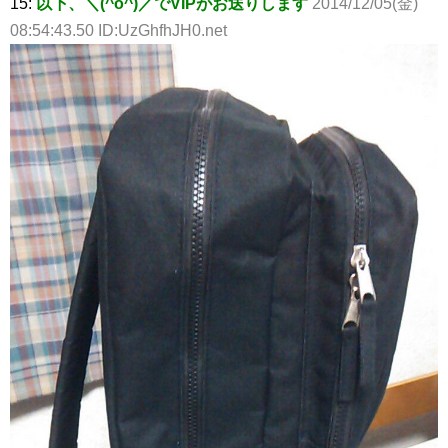
15:
以下、＼(^o^)／でVIPがお送りします
2014/12/05(金)
08:54:43.50 ID:UzGhfhJH0.net