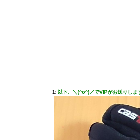
1:
以下、＼(^o^)／でVIPがお送りしま