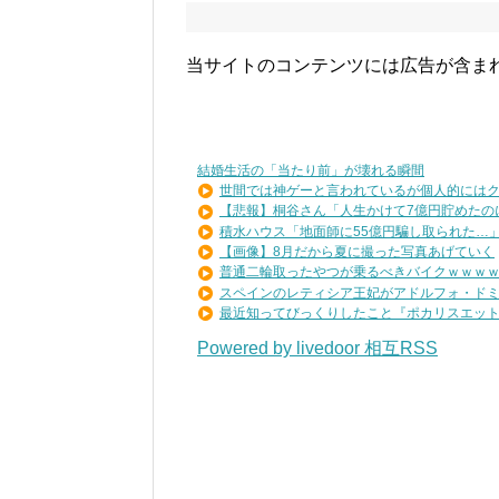
当サイトのコンテンツには広告が含ま
結婚生活の「当たり前」が壊れる瞬間
世間では神ゲーと言われているが個人的にはクソ
【悲報】桐谷さん「人生かけて7億円貯めたのにガ
積水ハウス「地面師に55億円騙し取られた…」ワ
【画像】8月だから夏に撮った写真あげていく
普通二輪取ったやつが乗るべきバイクｗｗｗ
スペインのレティシア王妃がアドルフォ・ドミン
最近知ってびっくりしたこと『ポカリスエットを
Powered by livedoor 相互RSS