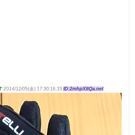
す
2014/12/05(金) 17:30:16.33
ID:2mhpXItQa.net