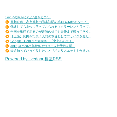
1420gの娘がくれた“生きる力”。
首相官邸、高市首相の熊本訪問の感動BGM付きムービ...
低迷しても上位に戻ってこられるマクラーレンと戻って...
全国を旅行で周るのが趣味の奴でも最後まで残ってそう...
【正論】岡田斗司夫「人間の本音としてブサイクを見た...
Google、Geminiが大赤字、「史上初のマイ...
antiquaが2026年秋冬アウター先行予約を開...
最近知ってびっくりしたこと『ポカリスエットを作るの...
Powered by livedoor 相互RSS