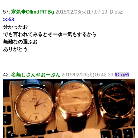
57:
寒気◆OIlmdPtTBg
2015/02/03(火)17:07:19 ID:osZ
>>53
分かったお
でも言われてみるとそーゆー気もするから
無難なの選ぶお
ありがとう
42:
名無しさん＠おーぷん
2015/02/03(火)16:42:33
ID:qHf