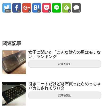
error
0
0
0
0
関連記事
女子に聞いた「こんな財布の男はモテな
い」ランキング
記事を読む
引きニートだけど財布買ったらめっちゃ
バカにされてワロタ
記事を読む