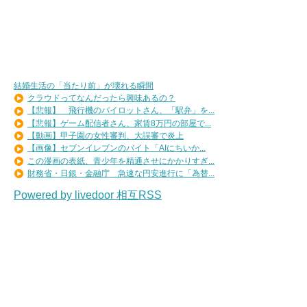
結婚生活の「当たり前」が壊れる瞬間
クラウドってなんだったら興味あるの？
【悲報】 飛行機のパイロットさん、「駅弁」を...
【悲報】ゲーム配信者さん、家賃8万円の部屋で...
【動画】甲子園の女性審判、大誤審で炎上
【画像】セブンイレブンのバイト「AIにちいか...
この漫画の表紙、青少年を精通させにかかりすぎ...
財務省・日銀・金融庁 急速な円安進行に「為替...
Powered by livedoor 相互RSS