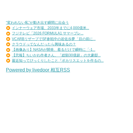
“変われない私”が動き出す瞬間に出会う
インナーウェア市場、2033年までに4,000億米...
フジテレビ「2026 FORMULA1 サマーブレ...
VCARBリザーブでSF参戦中の岩佐歩夢「目の前に...
クラウドってなんだったら興味あるの？
【画像あり】NASAが開発、着るだけで瞬時に「-1...
【悲報】ちいかわ作者さん、「総額30億超」の大豪邸...
最近知ってびっくりしたこと『ポカリスエットを作るの...
Powered by livedoor 相互RSS