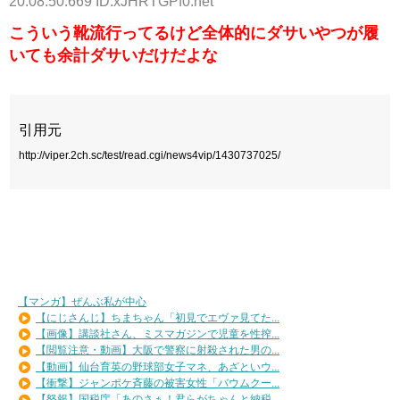
20:08:50.669 ID:xJHRTGPf0.net
こういう靴流行ってるけど全体的にダサいやつが履
いても余計ダサいだけだよな
引用元
http://viper.2ch.sc/test/read.cgi/news4vip/1430737025/
【マンガ】ぜんぶ私が中心
【にじさんじ】ちまちゃん「初見でエヴァ見てた...
【画像】講談社さん、ミスマガジンで児童を性搾...
【閲覧注意・動画】大阪で警察に射殺された男の...
【動画】仙台育英の野球部女子マネ、あざといウ...
【衝撃】ジャンポケ斉藤の被害女性「バウムクー...
【怒報】国税庁「あのさぁ！君らがちゃんと納税...