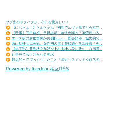
ブブ家のドタバタが、今日も愛おしい！
【にじさんじ】ちまちゃん「初見でエヴァ見てたら本当...
【悲報】高市首相、日銀総裁に前代未聞の「国債買い入...
エース級の財務官僚が異例転出へ 官邸幹部「協力的で...
西山朋佳女流三冠、女性初の棋士資格懸かる白玲戦「今...
【棋王戦】豊島将之九段が中村太地八段に勝ち、３回戦...
仕事中でも付けられる香水
最近知ってびっくりしたこと『ポカリスエットを作るの...
Powered by livedoor 相互RSS