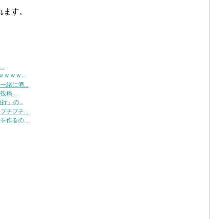
れます。
.
ｗｗ...
緒に酒...
稿...
」の...
チプチ...
作るの...