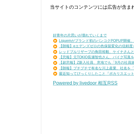
当サイトのコンテンツには広告が含ま
好青年の片思いが壊れていくまで
Liquemがブランド初のバンコクPOPUP開催、..
【朗報】eエデンズゼロの色保留変化の信頼度ｗｗ
レッドブルリザーブの角田裕毅、ケイナさんと一
【悲報】元TOKIO長瀬智也さん、バイク写真を投
【超悲報】Z新入社員、意地でも「9月の社員旅行
【朗報】プチプチで有名な川上産業、社名を「プ
最近知ってびっくりしたこと『ポカリスエットを
Powered by livedoor 相互RSS