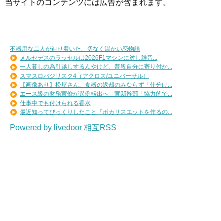
当サイトのコンテンツには広告が含まれます。
不器用な二人が辿り着いた、切なく温かい恋物語
メルセデスのラッセルは2026F1マシンに対し雑音...
一人暮しの為引越しするんやけど、普段自分に寄り付か...
スマスロバジリスク4（アクロス/ユニバーサル）
【画像あり】松屋さん、食器の返却のみならず「仕分け...
エース級の財務官僚が異例転出へ 官邸幹部「協力的で...
仕事中でも付けられる香水
最近知ってびっくりしたこと『ポカリスエットを作るの...
Powered by livedoor 相互RSS