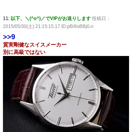
11:
以下、＼(^o^)／でVIPがお送りします
投稿日：
2015/05/30(土) 21:15:15.17 ID:pB/6sBBj0.n
>>9
質実剛健なスイスメーカー
別に高級ではない