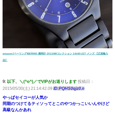
amazon:[ベーリング]BERING 腕時計 2013AWコレクション 14440-227 メンズ 【正規輸入
品】
9:
以下、＼(^o^)／でVIPがお送りします
投稿日：
2015/05/30(土) 21:14:42.09
ID:PQHS0qjz0.n
やっぱセイコーが人気か
同期のつけてるティソってとこのやつかっこいいんやけど
高級なんかあれ