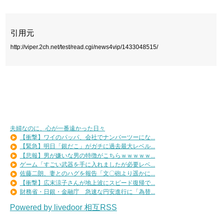
引用元
http://viper.2ch.net/test/read.cgi/news4vip/1433048515/
夫婦なのに、心が一番遠かった日々
【衝撃】ワイのパッパ、会社でナンバーツーにな...
【緊急】明日「銀だこ」がガチに過去最大レベル...
【悲報】男が嫌いな男の特徴がこちらｗｗｗｗｗ...
ゲーム「すごい武器を手に入れましたが必要レベ...
佐藤二朗、妻とのハグを報告「文〇砲より遥かに...
【衝撃】広末涼子さんが地上波にスピード復帰で...
財務省・日銀・金融庁 急速な円安進行に「為替...
Powered by livedoor 相互RSS