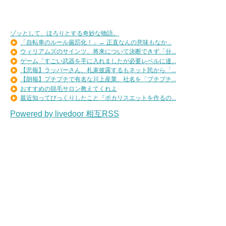
ゾッとして、ほろりとする奇妙な物語。
「自転車のルール厳罰化！」← 正直なんの意味もなか...
ウィリアムズのサインツ、将来について決断できず「分...
ゲーム「すごい武器を手に入れましたが必要レベルに達...
【悲報】ラッパーさん、札束披露するもネット民から「...
【朗報】プチプチで有名な川上産業、社名を「プチプチ...
おすすめの脱毛サロン教えてくれよ
最近知ってびっくりしたこと『ポカリスエットを作るの...
Powered by livedoor 相互RSS