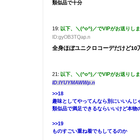
類似品で十分
19:
以下、＼(^o^)／でVIPがお送りし
ID:gyOB3TQap.n
全身ほぼユニクロコーデだけど10
21:
以下、＼(^o^)／でVIPがお送りし
ID:IYUYMAWWp.n
>>18
趣味としてやってんなら別にいいんじ
類似品で満足できるならいいけど本物
>>19
ものすごい重ね着でもしてるのか