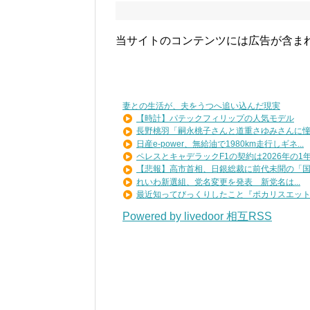
当サイトのコンテンツには広告が含ま
妻との生活が、夫をうつへ追い込んだ現実
【時計】パテックフィリップの人気モデル
長野桃羽「嗣永桃子さんと道重さゆみさんに憧れ
日産e-power、無給油で1980km走行しギネ...
ペレスとキャデラックF1の契約は2026年の1年の
【悲報】高市首相、日銀総裁に前代未聞の「国債
れいわ新選組、党名変更を発表 新党名は...
最近知ってびっくりしたこと『ポカリスエットを
Powered by livedoor 相互RSS