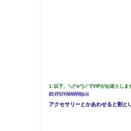
1:
以下、＼(^o^)／でVIPがお送りしま
ID:IYUYMAWWp.n
アクセサリーとかあわせると割と