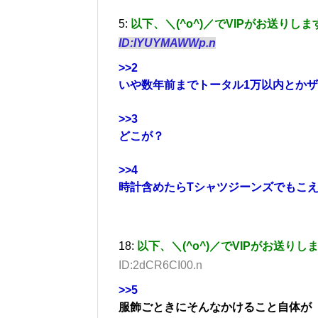
5:
以下、＼(^o^)／でVIPがお送りしま
ID:IYUYMAWWp.n
>>2
いや数年前までトータル1万以内とか
>>3
どこが？
>>4
時計含めたらTシャツジーンズでもこ
18:
以下、＼(^o^)／でVIPがお送りし
ID:2dCR6CI00.n
>>5
服飾ごときにそんなかけること自体が