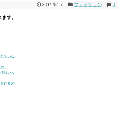
2015/6/17
ファッション
0
れます。
ている...
...
買い入...
作るの...