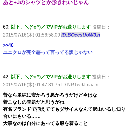
あと+Jのシャツとか形きれいじゃん
60:
以下、＼(^o^)／でVIPがお送りします
投稿日：
2015/07/16(木) 01:56:58.09
ID:BOccsUoW0.n
>>40
ユニクロが完全悪って言ってる訳じゃない
42:
以下、＼(^o^)／でVIPがお送りします
投稿日：
2015/07/16(木) 01:47:31.75 ID:NRTw9Jmaa.n
昔なら単純に安かろう悪かろうだけど今はな
着こなしの問題だと思うがね
有名ブランドで揃えててもダサイ人なんて沢山いるし知り
合いにもいる……
大事なのは自分にあってる服を着ること