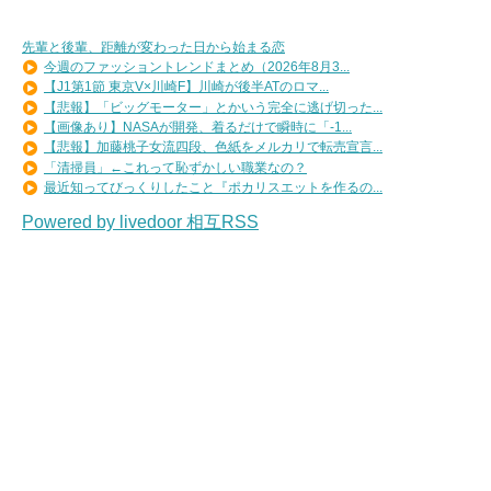
先輩と後輩、距離が変わった日から始まる恋
今週のファッショントレンドまとめ（2026年8月3...
【J1第1節 東京V×川崎F】川崎が後半ATのロマ...
【悲報】「ビッグモーター」とかいう完全に逃げ切った...
【画像あり】NASAが開発、着るだけで瞬時に「-1...
【悲報】加藤桃子女流四段、色紙をメルカリで転売宣言...
「清掃員」←これって恥ずかしい職業なの？
最近知ってびっくりしたこと『ポカリスエットを作るの...
Powered by livedoor 相互RSS