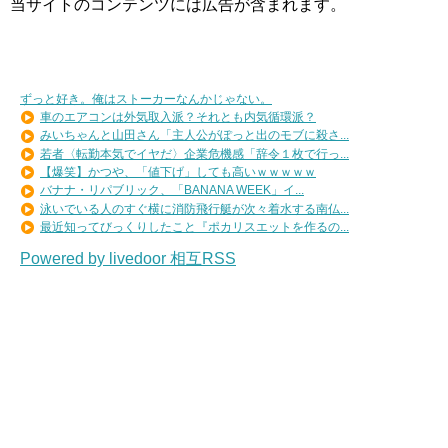
当サイトのコンテンツには広告が含まれます。
ずっと好き。俺はストーカーなんかじゃない。
車のエアコンは外気取入派？それとも内気循環派？
みいちゃんと山田さん「主人公がぽっと出のモブに殺さ...
若者〈転勤本気でイヤだ〉企業危機感「辞令１枚で行っ...
【爆笑】かつや、「値下げ」しても高いｗｗｗｗｗ
バナナ・リパブリック、「BANANA WEEK」イ...
泳いでいる人のすぐ横に消防飛行艇が次々着水する南仏...
最近知ってびっくりしたこと『ポカリスエットを作るの...
Powered by livedoor 相互RSS