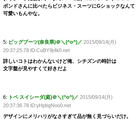
ボンドさんに比べたらビジネス・スーツにGショックなんて
可愛いもんやな。
5:
ビッグブーツ(奈良県)＠＼(^o^)／
2015/09/14(月)
20:37:25.78 ID:CuBY9j4k0.net
詳しいコトはわかんないけど俺、シチズンの時計は
文字盤が見やすくて好きだよ
6:
トペ スイシーダ(庭)＠＼(^o^)／
2015/09/14(月)
20:37:36.78 ID:yHpbgNoo0.net
デザインにメリハリがなさすぎて品が無く見づらいだけ。