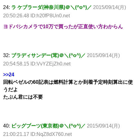
24:
ラ ケブラーダ(神奈川県)＠＼(^o^)／
2015/09/14(月)
20:50:26.48 ID:h20fP8Un0.net
ヨドバシカメラで10万で買ったが正直使い方わからん
32:
ブラディサンデー(茸)＠＼(^o^)／
2015/09/14(月)
20:54:58.15 ID:VvYZEjZh0.net
>>24
回転ベゼルの60記表は燃料計算とか到着予定時刻算出に使
うだよ
たぶん君には不要
40:
ビッグブーツ(東京都)＠＼(^o^)／
2015/09/14(月)
21:00:21.17 ID:NqZ8dX760.net