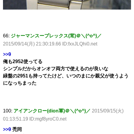
66:
ジャーマンスープレックス(茸)＠＼(^o^)／
2015/09/14(月) 21:30:19.66 ID:fxxJLQhi0.net
>>9
俺も2952使ってる
シンプルだからオンオフ両方で使えるのが良いな
緑盤の2951も持ってたけど、いつのまにか親父が使うよう
になっちまった
100:
アイアンクロー(dion軍)＠＼(^o^)／
2015/09/15(火)
01:13:51.19 ID:mgf8yroC0.net
>>9
禿同