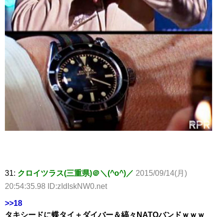
31:
クロイツラス(三重県)＠＼(^o^)／
2015/09/14(月)
20:54:35.98 ID:zIdIskNW0.net
>>18
タキシードに蝶タイ＋ダイバー＆縞々NATOバンドｗｗｗ