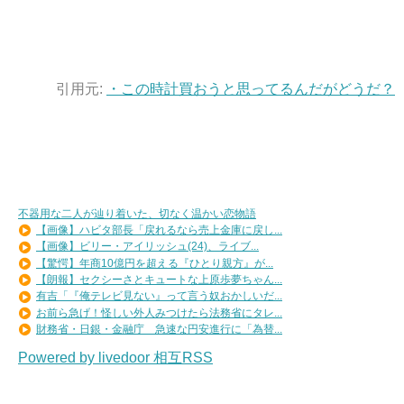
引用元:
・この時計買おうと思ってるんだがどうだ？
不器用な二人が辿り着いた、切なく温かい恋物語
【画像】ハビタ部長「戻れるなら売上金庫に戻し...
【画像】ビリー・アイリッシュ(24)、ライブ...
【驚愕】年商10億円を超える『ひとり親方』が...
【朗報】セクシーさとキュートな上原歩夢ちゃん...
有吉「『俺テレビ見ない』って言う奴おかしいだ...
お前ら急げ！怪しい外人みつけたら法務省にタレ...
財務省・日銀・金融庁 急速な円安進行に「為替...
Powered by livedoor 相互RSS