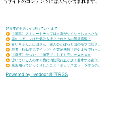
当サイトのコンテンツには広告が含まれます。
好青年の片思いが壊れていくまで
【革靴】ストレートチップは出番がなくなっちゃったな
車のエアコンは外気取入派？それとも内気循環派？
みいちゃんと山田さん「主人公がぽっと出のモブに殺さ...
若者〈転勤本気でイヤだ〉企業危機感「辞令１枚で行っ...
【爆笑】かつや、「値下げ」しても高いｗｗｗｗｗ
泳いでいる人のすぐ横に消防飛行艇が次々着水する南仏...
最近知ってびっくりしたこと『ポカリスエットを作るの...
Powered by livedoor 相互RSS