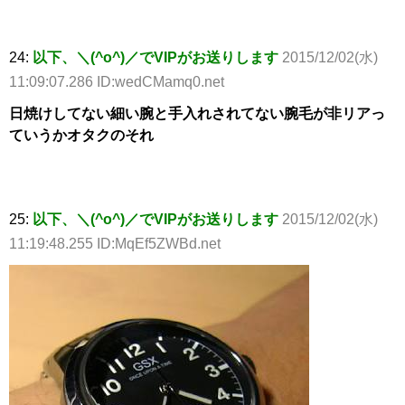
24:
以下、＼(^o^)／でVIPがお送りします
2015/12/02(水)
11:09:07.286 ID:wedCMamq0.net
日焼けしてない細い腕と手入れされてない腕毛が非リアっ
ていうかオタクのそれ
25:
以下、＼(^o^)／でVIPがお送りします
2015/12/02(水)
11:19:48.255 ID:MqEf5ZWBd.net