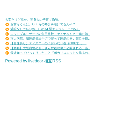
大変だけど幸せ。等身大の子育て物語。
お前らくんは、いくらの時計を着けてるんや？
過給なしで420ps。しかもL型エンジン…このS3...
レッドブルリザーブの角田裕毅、ケイナさんと一緒に酒...
京大病院、脳腫瘍摘出手術で誤って腫瘍の無い部位を摘...
【画像あり】ディズニーの「おいなり巻（600円）」...
【動画】大阪府警のおっさん射殺映像が公開される。当...
最近知ってびっくりしたこと『ポカリスエットを作るの...
Powered by livedoor 相互RSS