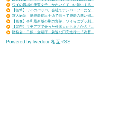
ワイの職場の後輩女子、かわいくていい匂いする...
【衝撃】ワイのパッパ、会社でナンバーツーにな...
京大病院、脳腫瘍摘出手術で誤って腫瘍の無い部...
【画像】令和最新版の剛力彩芽、ワイらにブッ刺...
【驚愕】マチアプで会った外国人からまさかの『...
財務省・日銀・金融庁 急速な円安進行に「為替...
Powered by livedoor 相互RSS