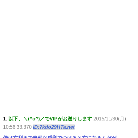
1:
以下、＼(^o^)／でVIPがお送りします
2015/11/30(月)
10:56:33.370
ID:7kdo29HTa.net
俺は右利きで自然な感覚でつけると右になるんだが