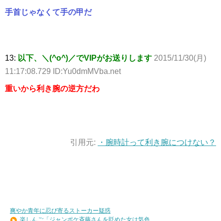
手首じゃなくて手の甲だ
13:
以下、＼(^o^)／でVIPがお送りします
2015/11/30(月)
11:17:08.729 ID:Yu0dmMVba.net
重いから利き腕の逆方だわ
引用元:
・腕時計って利き腕につけない？
爽やか青年に忍び寄るストーカー疑惑
楽しんご「ジャンポケ斉藤さんを貶めた女は気色...