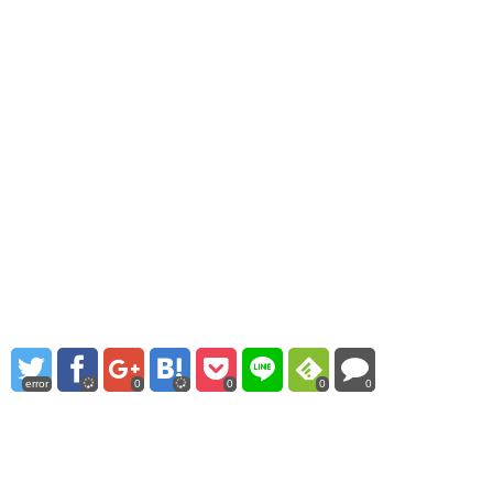
error
0
0
0
0