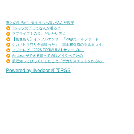
妻との生活が、夫をうつへ追い込んだ現実
Tシャツの下ってなんか着る？
ラブライブ！の犬、だいたい老犬
【画像あり】インフルエンサー「20歳でアルファード...
シカ「ヒマワリ全部喰った」 郡山布引風の高原まつり...
フジテレビ「2026 FORMULA1 サマーブレ...
Amazonができる前って通販どうやってたの
最近知ってびっくりしたこと『ポカリスエットを作るの...
Powered by livedoor 相互RSS