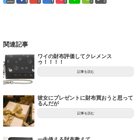
error
0
0
0
0
関連記事
ワイの財布評価してクレメンス
ゥ！！！！
記事を読む
彼女にプレゼントに財布買おうと思って
るんだが
記事を読む
一生使える財布教えて