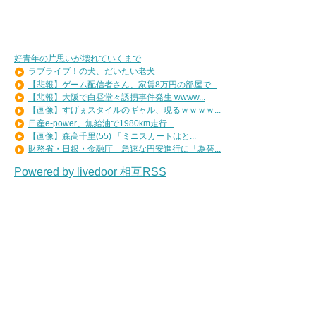
好青年の片思いが壊れていくまで
ラブライブ！の犬、だいたい老犬
【悲報】ゲーム配信者さん、家賃8万円の部屋で...
【悲報】大阪で白昼堂々誘拐事件発生 wwww...
【画像】すげぇスタイルのギャル、現るｗｗｗｗ...
日産e-power、無給油で1980km走行...
【画像】森高千里(55) 「ミニスカートはと...
財務省・日銀・金融庁 急速な円安進行に「為替...
Powered by livedoor 相互RSS