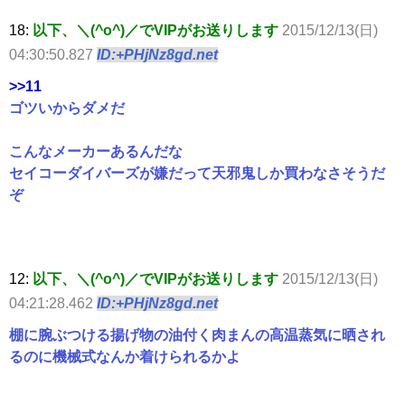
18:
以下、＼(^o^)／でVIPがお送りします
2015/12/13(日)
04:30:50.827
ID:+PHjNz8gd.net
>>11
ゴツいからダメだ
こんなメーカーあるんだな
セイコーダイバーズが嫌だって天邪鬼しか買わなさそうだ
ぞ
12:
以下、＼(^o^)／でVIPがお送りします
2015/12/13(日)
04:21:28.462
ID:+PHjNz8gd.net
棚に腕ぶつける揚げ物の油付く肉まんの高温蒸気に晒され
るのに機械式なんか着けられるかよ