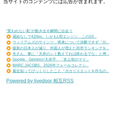
当サイトのコンテンツには広告が含まれます。
“変われない私”が動き出す瞬間に出会う
過給なしで420ps。しかもL型エンジン…このS3...
ウィリアムズのサインツ、将来について決断できず「分...
最新の日本人が減り、外国人が増えた街市ランキングを...
夫さん、妻に「天井のシミ数えてれば終わるでな」と押...
Google、Geminiが大赤字、「史上初のマイ...
MARC JACOBS、2026年フォールコレクシ...
最近知ってびっくりしたこと『ポカリスエットを作るの...
Powered by livedoor 相互RSS