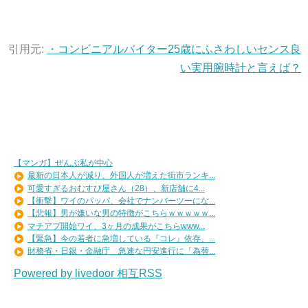
引用元:
・コンビニアルバイター25歳にふさわしいセンス良
い実用腕時計と言えば？
【マンガ】ぜんぶ私が中心
最新の日本人が減り、外国人が増えた街市ランキ...
可愛すぎるおむすび屋さん（28）、新店舗に4...
【衝撃】ワイのパッパ、会社でナンバーツーにな...
【悲報】男が嫌いな男の特徴がこちらｗｗｗｗｗ...
マチアプ開始ワイ、3ヶ月の成果がこちらwww...
【緊急】今の若者に急増している『コレ』依存、...
財務省・日銀・金融庁 急速な円安進行に「為替...
Powered by livedoor 相互RSS