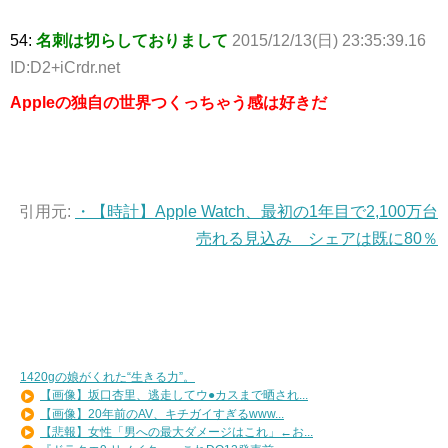
54:
名刺は切らしておりまして
2015/12/13(日) 23:35:39.16
ID:D2+iCrdr.net
Appleの独自の世界つくっちゃう感は好きだ
引用元:
・【時計】Apple Watch、最初の1年目で2,100万台
売れる見込み シェアは既に80％
1420gの娘がくれた“生きる力”。
【画像】坂口杏里、逃走してウ●カスまで晒され...
【画像】20年前のAV、キチガイすぎるwww...
【悲報】女性「男への最大ダメージはこれ」←お...