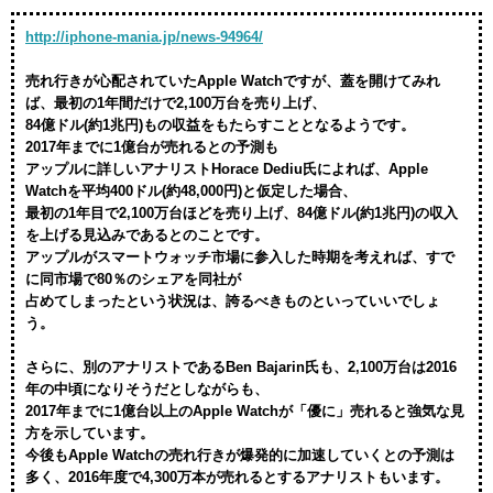
http://iphone-mania.jp/news-94964/
売れ行きが心配されていたApple Watchですが、蓋を開けてみれ
ば、最初の1年間だけで2,100万台を売り上げ、
84億ドル(約1兆円)もの収益をもたらすこととなるようです。
2017年までに1億台が売れるとの予測も
アップルに詳しいアナリストHorace Dediu氏によれば、Apple
Watchを平均400ドル(約48,000円)と仮定した場合、
最初の1年目で2,100万台ほどを売り上げ、84億ドル(約1兆円)の収入
を上げる見込みであるとのことです。
アップルがスマートウォッチ市場に参入した時期を考えれば、すで
に同市場で80％のシェアを同社が
占めてしまったという状況は、誇るべきものといっていいでしょ
う。
さらに、別のアナリストであるBen Bajarin氏も、2,100万台は2016
年の中頃になりそうだとしながらも、
2017年までに1億台以上のApple Watchが「優に」売れると強気な見
方を示しています。
今後もApple Watchの売れ行きが爆発的に加速していくとの予測は
多く、2016年度で4,300万本が売れるとするアナリストもいます。