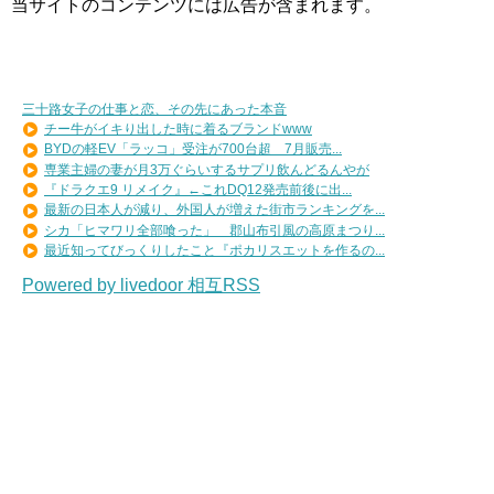
当サイトのコンテンツには広告が含まれます。
三十路女子の仕事と恋、その先にあった本音
チー牛がイキり出した時に着るブランドwww
BYDの軽EV「ラッコ」受注が700台超 7月販売...
専業主婦の妻が月3万ぐらいするサプリ飲んどるんやが
『ドラクエ9 リメイク』←これDQ12発売前後に出...
最新の日本人が減り、外国人が増えた街市ランキングを...
シカ「ヒマワリ全部喰った」 郡山布引風の高原まつり...
最近知ってびっくりしたこと『ポカリスエットを作るの...
Powered by livedoor 相互RSS