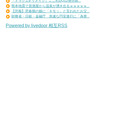
『ドラクエ9 リメイク』←これDQ12発売前...
熊本地震で居酒屋から温泉が湧き出るｗｗｗｗｗ...
【悲報】思春期の娘に「キモッ」と言われたお父...
財務省・日銀・金融庁 急速な円安進行に「為替...
Powered by livedoor 相互RSS