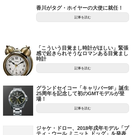
香川がタグ・ホイヤーの大使に就任！
記事を読む
「こういう目覚まし時計がほしい」緊張
感で起きられそうなロマンある目覚まし
時計
記事を読む
グランドセイコー「キャリバー9F」誕生
25周年を記念して初のGMTモデルが登
場！
記事を読む
ジャケ・ドロー、2018年戌年モデル「プ
ティ・ウール ミニット ドッグ」を発表