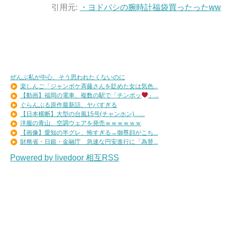
引用元:
・ヨドバシの腕時計福袋買ったったww
ぜんぶ私が中心、そう思われたくないのに
楽しんご「ジャンポケ斉藤さんを貶めた女は気色...
【動画】福岡の電車、複数の駅で「チンポッ
」...
ぐらんぶる原作最新話、ヤバすぎる
【日本横断】大型の台風15号(チャンホン)…...
洋服の青山、空調ウェアを発売ｗｗｗｗｗｗ
【画像】愛知の半グレ、怖すぎる→御尊顔がこち...
財務省・日銀・金融庁 急速な円安進行に「為替...
Powered by livedoor 相互RSS