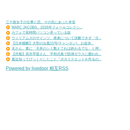
三十路女子の仕事と恋、その先にあった本音
MARC JACOBS、2026年フォールコレクシ...
カフェで長時間パソコン弄っている奴
ウィリアムズのサインツ、将来について決断できず「分...
【日本横断】大型の台風15号(チャンホン)…お盆休...
夫さん、妻に「天井のシミ数えてれば終わるでな」と押...
【悲報】高市早苗さん、平和式典で防弾ガラスに囲われ...
最近知ってびっくりしたこと『ポカリスエットを作るの...
Powered by livedoor 相互RSS