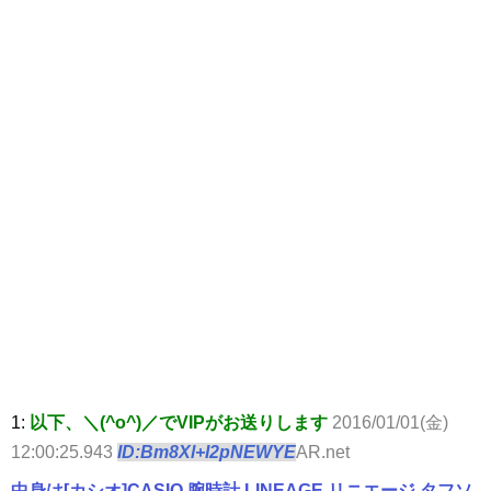
1:
以下、＼(^o^)／でVIPがお送りします
2016/01/01(金)
12:00:25.943
ID:Bm8Xl+I2pNEWYE
AR.net
中身は[カシオ]CASIO 腕時計 LINEAGE リニエージ タフソ