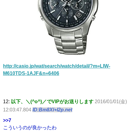
http://casio.jp/wat/search/watch/detail/?m=LIW-
M610TDS-1AJF&n=6406
12:
以下、＼(^o^)／でVIPがお送りします
2016/01/01(金)
12:03:47.804
ID:Bm8Xl+I2p.net
>>7
こういうのが良かったわ