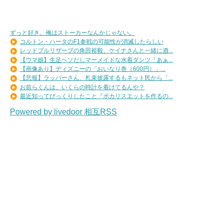
ずっと好き。俺はストーカーなんかじゃない。
コルトン・ハータのF1参戦の可能性が消滅したらしい
レッドブルリザーブの角田裕毅、ケイナさんと一緒に酒...
【ウマ娘】生足ヘソだしマーメイドな水着ダンツ「あぁ...
【画像あり】ディズニーの「おいなり巻（600円）」...
【悲報】ラッパーさん、札束披露するもネット民から「...
お前らくんは、いくらの時計を着けてるんや？
最近知ってびっくりしたこと『ポカリスエットを作るの...
Powered by livedoor 相互RSS