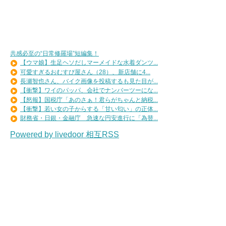
共感必至の“日常修羅場”短編集！
【ウマ娘】生足ヘソだしマーメイドな水着ダンツ...
可愛すぎるおむすび屋さん（28）、新店舗に4...
長瀬智也さん、バイク画像を投稿するも見た目が...
【衝撃】ワイのパッパ、会社でナンバーツーにな...
【怒報】国税庁「あのさぁ！君らがちゃんと納税...
【衝撃】若い女の子からする「甘い匂い」の正体...
財務省・日銀・金融庁 急速な円安進行に「為替...
Powered by livedoor 相互RSS