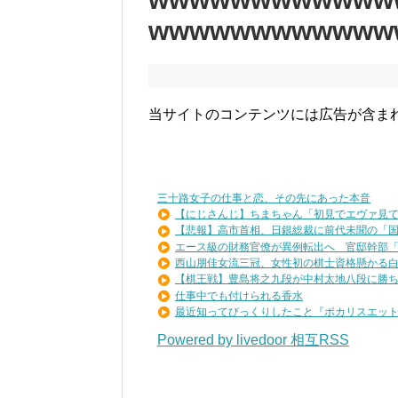
wwwwwwwwwwww
当サイトのコンテンツには広告が含ま
三十路女子の仕事と恋、その先にあった本音
【にじさんじ】ちまちゃん「初見でエヴァ見てた
【悲報】高市首相、日銀総裁に前代未聞の「国債
エース級の財務官僚が異例転出へ 官邸幹部「協
西山朋佳女流三冠、女性初の棋士資格懸かる白玲
【棋王戦】豊島将之九段が中村太地八段に勝ち、
仕事中でも付けられる香水
最近知ってびっくりしたこと『ポカリスエットを
Powered by livedoor 相互RSS