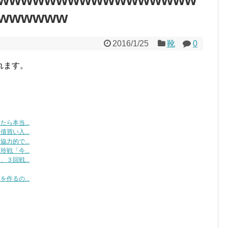
wwwwww
2016/1/25
靴
0
れます。
ら本当...
買い入...
力的で...
戦「今...
３回戦...
作るの...