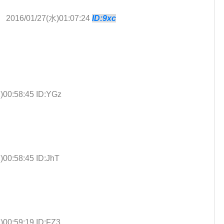
】
2016/01/27(水)01:07:24
ID:9xc
)00:58:45 ID:YGz
)00:58:45 ID:JhT
)00:59:19 ID:FZ3