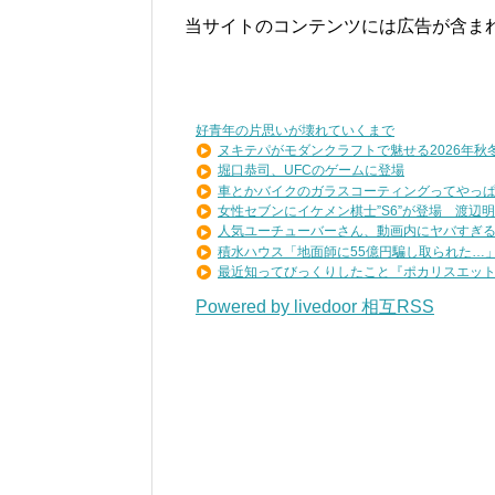
当サイトのコンテンツには広告が含ま
好青年の片思いが壊れていくまで
ヌキテパがモダンクラフトで魅せる2026年秋冬コ
堀口恭司、UFCのゲームに登場
車とかバイクのガラスコーティングってやっぱり
女性セブンにイケメン棋士”S6”が登場 渡辺明九
人気ユーチューバーさん、動画内にヤバすぎる物
積水ハウス「地面師に55億円騙し取られた…」ワ
最近知ってびっくりしたこと『ポカリスエットを
Powered by livedoor 相互RSS