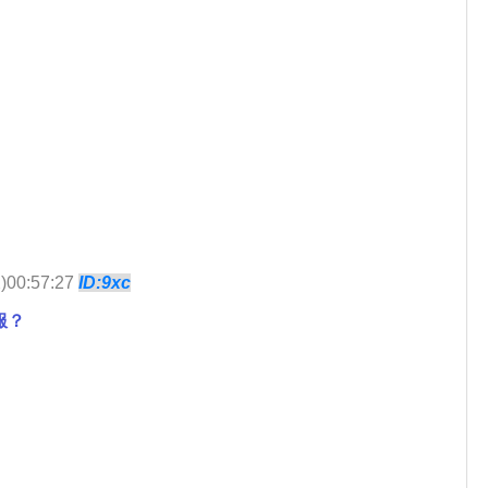
)00:57:27
ID:9xc
服？