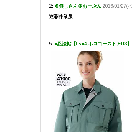
2:
名無しさん＠おーぷん
2016/01/27(水
迷彩作業服
5:
■忍法帖【Lv=4,ホロゴースト,EU3】