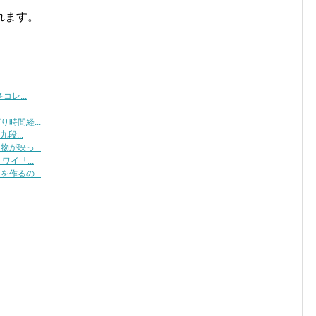
れます。
レ...
時間経...
段...
が映っ...
イ「...
作るの...