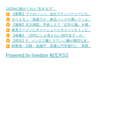
1420gの娘がくれた“生きる力”。
【衝撃】ワイのパッパ、会社でナンバーツーにな...
ホリエモン「面接でさ、納豆パックの薄いフィル...
【速報】京大病院、手術ミスで『正常な脳』を摘...
家系ラーメンにチャーシューとキャベツをトッピ...
【画像】『20代にしか見えない30代女子』が...
【仰天】X、メンエス嬢とラウンジ嬢が熾烈な女...
財務省・日銀・金融庁 急速な円安進行に「為替...
Powered by livedoor 相互RSS