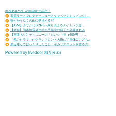
共感必至の“日常修羅場”短編集！
家系ラーメンにチャーシューとキャベツをトッピングし...
暇やから近くの山に探検するぜ
【AM4】さすがにDDR5へ乗り換えるタイミング逃...
【動画】熊本地震発生時の手術室の様子が公開される
【画像あり】ディズニーの「おいなり巻（600円）」...
「靴のヒラキ」がグランフロント大阪にて夏休みこども...
最近知ってびっくりしたこと『ポカリスエットを作るの...
Powered by livedoor 相互RSS