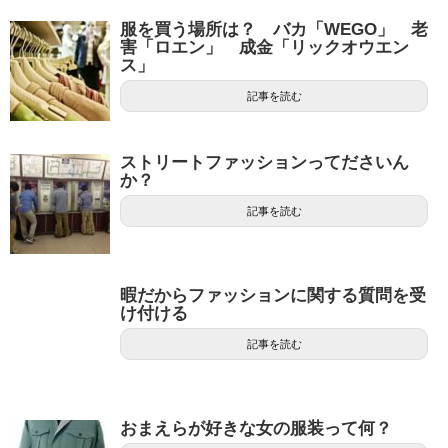
服を買う場所は？ バカ「WEGO」 老
害「ロエン」 成金「リックオウエン
ス」
記事を読む
ストリートファッションってださいん
か？
記事を読む
暇だからファッションに関する質問を受
け付ける
記事を読む
おまえらが好きな女の服装って何？