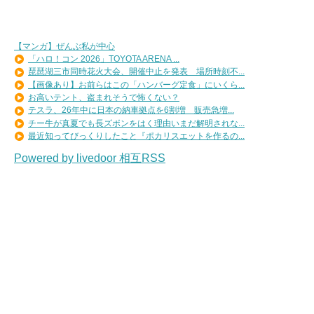
【マンガ】ぜんぶ私が中心
「ハロ！コン 2026」TOYOTA ARENA ...
琵琶湖三市同時花火大会、開催中止を発表 場所時刻不...
【画像あり】お前らはこの「ハンバーグ定食」にいくら...
お高いテント、盗まれそうで怖くない？
テスラ、26年中に日本の納車拠点を6割増 販売急増...
チー牛が真夏でも長ズボンをはく理由いまだ解明されな...
最近知ってびっくりしたこと『ポカリスエットを作るの...
Powered by livedoor 相互RSS