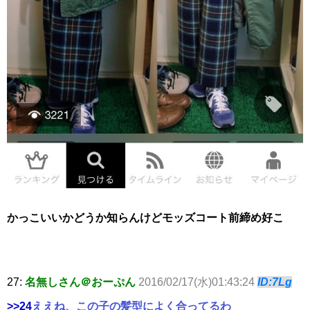
かっこいいかどうか知らんけどモッズコート前締め好こ
27:
名無しさん＠おーぷん
2016/02/17(水)01:43:24
ID:7Lg
>>24
ええね、この子の髪型によく合ってるわ