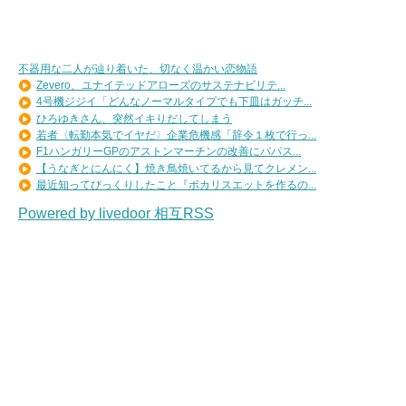
不器用な二人が辿り着いた、切なく温かい恋物語
Zevero、ユナイテッドアローズのサステナビリテ...
4号機ジジイ「どんなノーマルタイプでも下皿はガッチ...
ひろゆきさん、突然イキりだしてしまう
若者〈転勤本気でイヤだ〉企業危機感「辞令１枚で行っ...
F1ハンガリーGPのアストンマーチンの改善にパパス...
【うなぎとにんにく】焼き鳥焼いてるから見てクレメン...
最近知ってびっくりしたこと『ポカリスエットを作るの...
Powered by livedoor 相互RSS