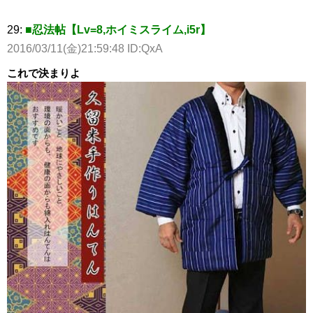
29:
■忍法帖【Lv=8,ホイミスライム,i5r】
2016/03/11(金)21:59:48 ID:QxA
これで決まりよ