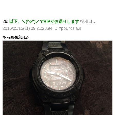
26:
以下、＼(^o^)／でVIPがお送りします
投稿日：
2016/05/15(日) 09:21:28.94 ID:YppL7csla.n
あっ画像忘れた