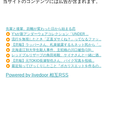
当サイトのコンテンツには広告が含まれます。
先輩と後輩、距離が変わった日から始まる恋
Y’sが新アンダーウェアコレクション「UNDER ...
流行を無視したとき「正直ダサくね？」ってなるファッ...
【悲報】ラッパーさん、札束披露するもネット民から「...
北海道江別大学生殺人事件、主犯格の川口被告(19)...
レッドブルリザーブの角田裕毅、ケイナさんと一緒に酒...
【悲報】元TOKIO長瀬智也さん、バイク写真を投稿...
最近知ってびっくりしたこと『ポカリスエットを作るの...
Powered by livedoor 相互RSS