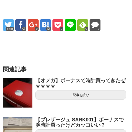
error
0
0
0
0
関連記事
【オメガ】ボーナスで時計買ってきたぜ
ｗｗｗｗ
記事を読む
【プレザージュ SARK001】ボーナスで
腕時計買ったけどカッコいい？