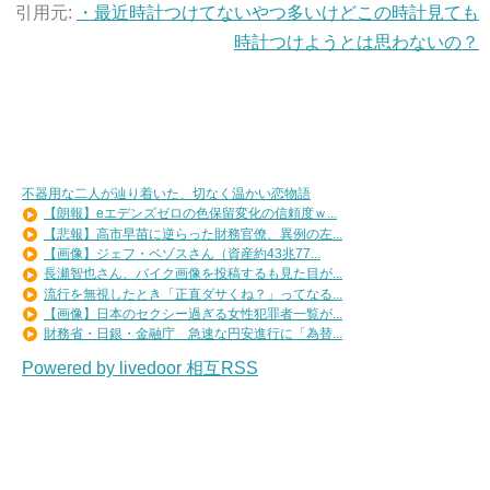
引用元:
・最近時計つけてないやつ多いけどこの時計見ても
時計つけようとは思わないの？
不器用な二人が辿り着いた、切なく温かい恋物語
【朗報】eエデンズゼロの色保留変化の信頼度ｗ...
【悲報】高市早苗に逆らった財務官僚、異例の左...
【画像】ジェフ・ベゾスさん（資産約43兆77...
長瀬智也さん、バイク画像を投稿するも見た目が...
流行を無視したとき「正直ダサくね？」ってなる...
【画像】日本のセクシー過ぎる女性犯罪者一覧が...
財務省・日銀・金融庁 急速な円安進行に「為替...
Powered by livedoor 相互RSS