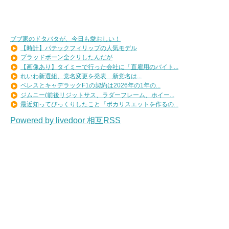
ブブ家のドタバタが、今日も愛おしい！
【時計】パテックフィリップの人気モデル
ブラッドボーン全クリしたんだが
【画像あり】タイミーで行った会社に「直雇用のバイト...
れいわ新選組、党名変更を発表 新党名は...
ペレスとキャデラックF1の契約は2026年の1年の...
ジムニー(前後リジットサス、ラダーフレーム、ホイー...
最近知ってびっくりしたこと『ポカリスエットを作るの...
Powered by livedoor 相互RSS