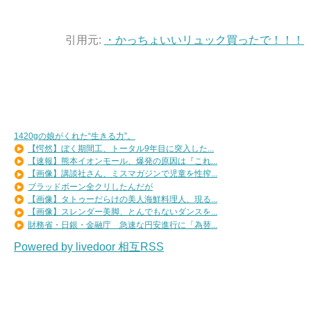
引用元:
・かっちょいいリュック買ったで！！！
1420gの娘がくれた“生きる力”。
【愕然】ぼく期間工、トータル9年目に突入した...
【速報】熊本イオンモール、爆発の原因は『これ...
【画像】講談社さん、ミスマガジンで児童を性搾...
ブラッドボーン全クリしたんだが
【画像】タトゥーだらけの美人海鮮料理人、現る...
【画像】スレンダー美脚、とんでもないダンスを...
財務省・日銀・金融庁 急速な円安進行に「為替...
Powered by livedoor 相互RSS