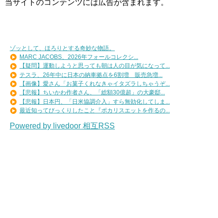
当サイトのコンテンツには広告が含まれます。
ゾッとして、ほろりとする奇妙な物語。
MARC JACOBS、2026年フォールコレクシ...
【疑問】運動しようと思っても朝は人の目が気になって...
テスラ、26年中に日本の納車拠点を6割増 販売急増...
【画像】愛さん「お菓子くれなきゃイタズラしちゃうぞ...
【悲報】ちいかわ作者さん、「総額30億超」の大豪邸...
【悲報】日本円、「日米協調介入」すら無効化してしま...
最近知ってびっくりしたこと『ポカリスエットを作るの...
Powered by livedoor 相互RSS