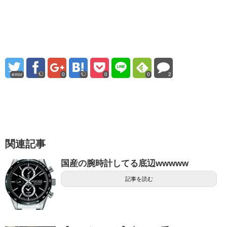
error
0
0
0
2
関連記事
国産の腕時計してる底辺wwwww
記事を読む