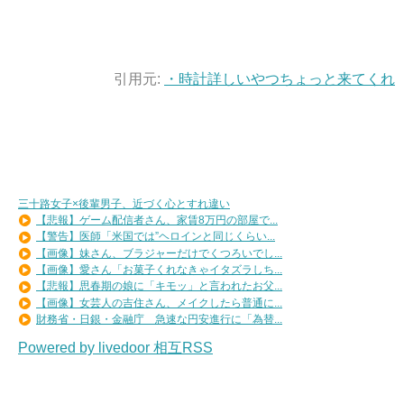
引用元:
・時計詳しいやつちょっと来てくれ
三十路女子×後輩男子、近づく心とすれ違い
【悲報】ゲーム配信者さん、家賃8万円の部屋で...
【警告】医師「米国では”ヘロインと同じくらい...
【画像】妹さん、ブラジャーだけでくつろいでし...
【画像】愛さん「お菓子くれなきゃイタズラしち...
【悲報】思春期の娘に「キモッ」と言われたお父...
【画像】女芸人の吉住さん、メイクしたら普通に...
財務省・日銀・金融庁 急速な円安進行に「為替...
Powered by livedoor 相互RSS