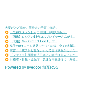
大変だけど幸せ。等身大の子育て物語。
【阪神スタメン】2(二)中野 6(左)ガルシ...
【画像】ロシアの18号コスプレイヤーさんが本...
【悲報】Mrs. GREEN APPLE、マ...
息子のオ●ニーを発見したワイの嫁、全ての対応...
有吉「『俺テレビ見ない』って言う奴おかしいだ...
【ファ！？】面接官「日本に刀鍛冶は何人いるか...
財務省・日銀・金融庁 急速な円安進行に「為替...
Powered by livedoor 相互RSS