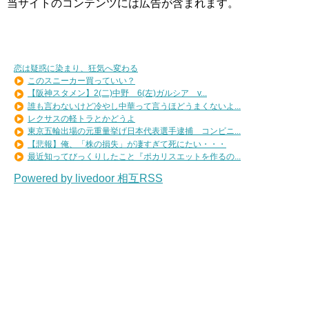
当サイトのコンテンツには広告が含まれます。
恋は疑惑に染まり、狂気へ変わる
このスニーカー買っていい？
【阪神スタメン】2(二)中野 6(左)ガルシア v...
誰も言わないけど冷やし中華って言うほどうまくないよ...
レクサスの軽トラとかどうよ
東京五輪出場の元重量挙げ日本代表選手逮捕 コンビニ...
【悲報】俺、「株の損失」が凄すぎて死にたい・・・
最近知ってびっくりしたこと『ポカリスエットを作るの...
Powered by livedoor 相互RSS