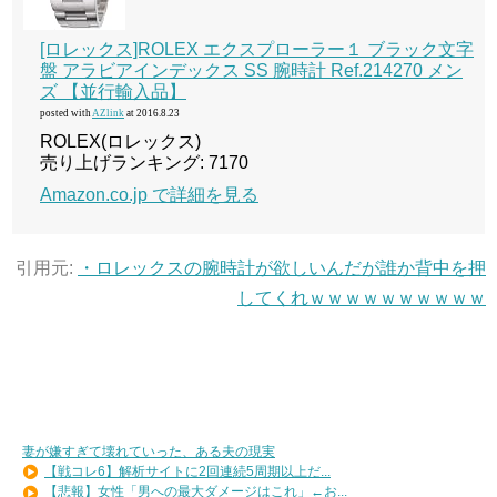
[ロレックス]ROLEX エクスプローラー１ ブラック文字
盤 アラビアインデックス SS 腕時計 Ref.214270 メン
ズ 【並行輸入品】
posted with
AZlink
at 2016.8.23
ROLEX(ロレックス)
売り上げランキング: 7170
Amazon.co.jp で詳細を見る
引用元:
・ロレックスの腕時計が欲しいんだが誰か背中を押
してくれｗｗｗｗｗｗｗｗｗｗ
妻が嫌すぎて壊れていった、ある夫の現実
【戦コレ6】解析サイトに2回連続5周期以上だ...
【悲報】女性「男への最大ダメージはこれ」←お...