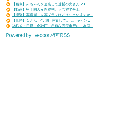
【画像】赤ちゃんを遺棄して逮捕の女さん(23...
【動画】甲子園の女性審判、大誤審で炎上
【衝撃】葬儀屋「火葬プランはどうなさいますか...
【驚愕】女さん「43億円注文して………キャン...
財務省・日銀・金融庁 急速な円安進行に「為替...
Powered by livedoor 相互RSS