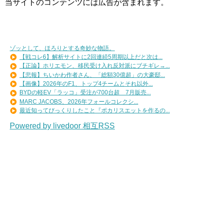
当サイトのコンテンツには広告が含まれます。
ゾッとして、ほろりとする奇妙な物語。
【戦コレ6】解析サイトに2回連続5周期以上だと次は...
【正論】ホリエモン、移民受け入れ反対派にブチギレ→...
【悲報】ちいかわ作者さん、「総額30億超」の大豪邸...
【画像】2026年のF1、トップ4チームとそれ以外...
BYDの軽EV「ラッコ」受注が700台超 7月販売...
MARC JACOBS、2026年フォールコレクシ...
最近知ってびっくりしたこと『ポカリスエットを作るの...
Powered by livedoor 相互RSS