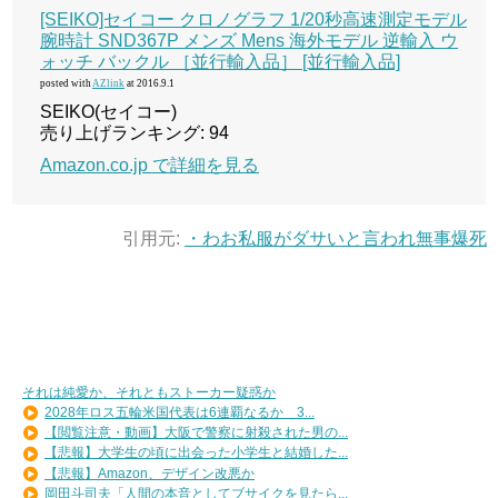
[SEIKO]セイコー クロノグラフ 1/20秒高速測定モデル
腕時計 SND367P メンズ Mens 海外モデル 逆輸入 ウ
ォッチ バックル ［並行輸入品］ [並行輸入品]
posted with
AZlink
at 2016.9.1
SEIKO(セイコー)
売り上げランキング: 94
Amazon.co.jp で詳細を見る
引用元:
・わお私服がダサいと言われ無事爆死
それは純愛か、それともストーカー疑惑か
2028年ロス五輪米国代表は6連覇なるか 3...
【閲覧注意・動画】大阪で警察に射殺された男の...
【悲報】大学生の頃に出会った小学生と結婚した...
【悲報】Amazon、デザイン改悪か
岡田斗司夫「人間の本音としてブサイクを見たら...