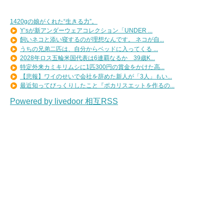
1420gの娘がくれた“生きる力”。
Y’sが新アンダーウェアコレクション「UNDER ...
飼いネコと添い寝するのが理想なんです。 ネコが自...
うちの兄弟二匹は、自分からベッドに入ってくる ...
2028年ロス五輪米国代表は6連覇なるか 39歳K...
特定外来カミキリムシに1匹300円の賞金をかけた高...
【悲報】ワイのせいで会社を辞めた新人が「3人」もい...
最近知ってびっくりしたこと『ポカリスエットを作るの...
Powered by livedoor 相互RSS