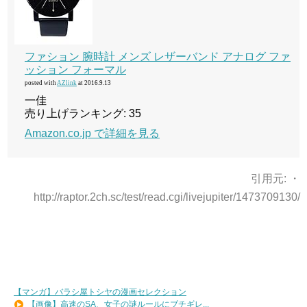
ファション 腕時計 メンズ レザーバンド アナログ ファ
ッション フォーマル
posted with
AZlink
at 2016.9.13
一佳
売り上げランキング: 35
Amazon.co.jp で詳細を見る
引用元: ・
http://raptor.2ch.sc/test/read.cgi/livejupiter/1473709130/
【マンガ】バラシ屋トシヤの漫画セレクション
【画像】高速のSA、女子の謎ルールにブチギレ...