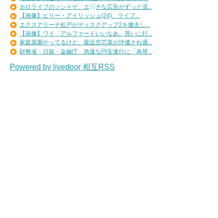
ホロライブのソシャゲ、エ▨チな広告がずっと流...
【画像】ビリー・アイリッシュ(24)、ライブ...
エクスアリーナ松戸がディスクアップ2を撤去し...
【画像】ワイ「アルファードいいなあ。買いに行...
家庭菜園やってるけど、最近空芯菜が評価され過...
財務省・日銀・金融庁 急速な円安進行に「為替...
Powered by livedoor 相互RSS