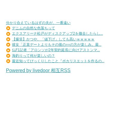
分かり合えているはずの夫が、一番遠い
デニムの自然な色落ちって
エクスアリーナ松戸がディスクアップ2を撤去したらし...
【爆笑】かつや、「値下げ」しても高いｗｗｗｗｗ
彼女「正直デートよりもその後の○○の方が楽しみ。最...
仏F1記者「アロンソが2年契約延長に向けアストンマ...
海釣りって何が楽しいの？
最近知ってびっくりしたこと『ポカリスエットを作るの...
Powered by livedoor 相互RSS