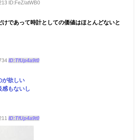
.213 ID:FeZ/atWB0
だけであって時計としての価値はほとんどないと
.734
ID:TfUp4a9t0
のが欲しい
級感もないし
.211
ID:TfUp4a9t0