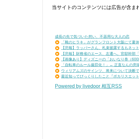
当サイトのコンテンツには広告が含ま
成長の先で気づいた想い、不器用な大人の恋
「靴のヒラキ」がグランフロント大阪にて夏休み
【悲報】ラッパーさん、札束披露するもネット民
【悲報】財務省のエース、左遷へ。官邸幹部「政
【画像あり】ディズニーの「おいなり巻（600円
「自転車のルール厳罰化！」← 正直なんの意味も
ウィリアムズのサインツ、将来について決断でき
最近知ってびっくりしたこと『ポカリスエットを
Powered by livedoor 相互RSS