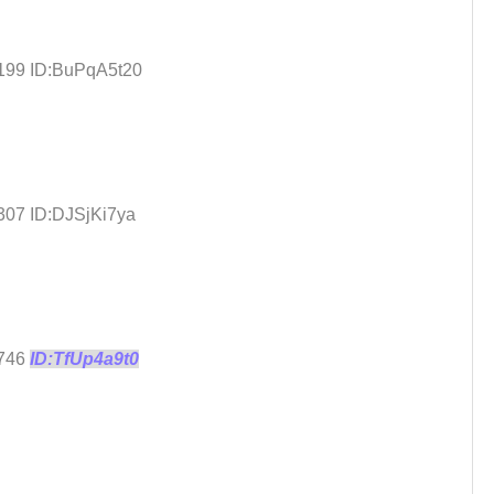
.199 ID:BuPqA5t20
307 ID:DJSjKi7ya
.746
ID:TfUp4a9t0