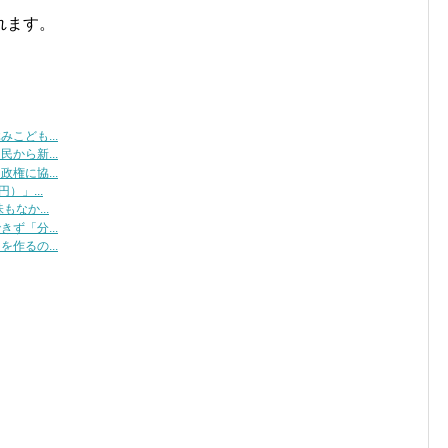
れます。
こども...
から新...
権に協...
）」...
なか...
ず「分...
作るの...