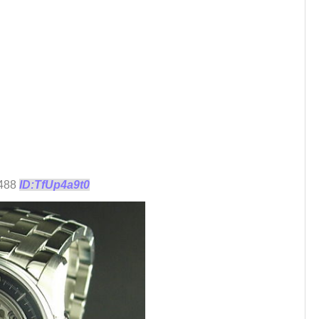
.488
ID:TfUp4a9t0