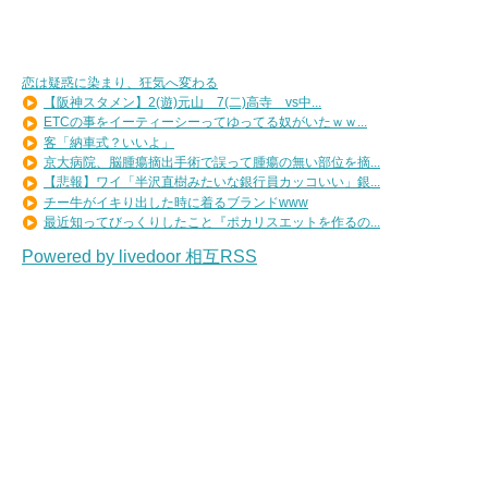
恋は疑惑に染まり、狂気へ変わる
【阪神スタメン】2(遊)元山 7(二)高寺 vs中...
ETCの事をイーティーシーってゆってる奴がいたｗｗ...
客「納車式？いいよ」
京大病院、脳腫瘍摘出手術で誤って腫瘍の無い部位を摘...
【悲報】ワイ「半沢直樹みたいな銀行員カッコいい」銀...
チー牛がイキり出した時に着るブランドwww
最近知ってびっくりしたこと『ポカリスエットを作るの...
Powered by livedoor 相互RSS