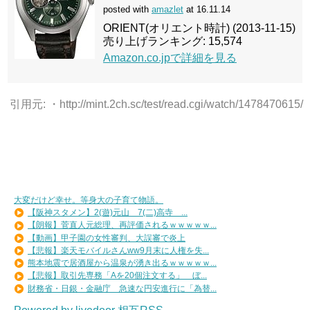
posted with
amazlet
at 16.11.14
ORIENT(オリエント時計) (2013-11-15)
売り上げランキング: 15,574
Amazon.co.jpで詳細を見る
引用元: ・http://mint.2ch.sc/test/read.cgi/watch/1478470615/
大変だけど幸せ。等身大の子育て物語。
【阪神スタメン】2(遊)元山 7(二)高寺 ...
【朗報】菅直人元総理、再評価されるｗｗｗｗｗ...
【動画】甲子園の女性審判、大誤審で炎上
【悲報】楽天モバイルさんww9月末に人権を失...
熊本地震で居酒屋から温泉が湧き出るｗｗｗｗｗ...
【悲報】取引先専務「Aを20個注文する」 ぼ...
財務省・日銀・金融庁 急速な円安進行に「為替...