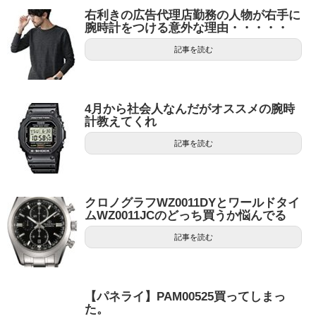
右利きの広告代理店勤務の人物が右手に
腕時計をつける意外な理由・・・・・
記事を読む
4月から社会人なんだがオススメの腕時
計教えてくれ
記事を読む
クロノグラフWZ0011DYとワールドタイ
ムWZ0011JCのどっち買うか悩んでる
記事を読む
【パネライ】PAM00525買ってしまっ
た。