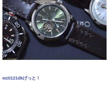
wz0121dkげっと！