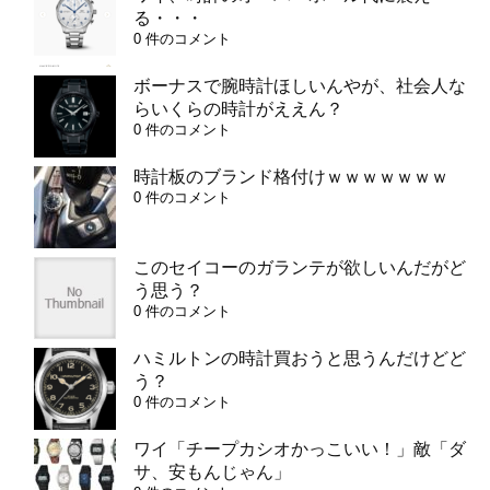
る・・・
0 件のコメント
ボーナスで腕時計ほしいんやが、社会人な
らいくらの時計がええん？
0 件のコメント
時計板のブランド格付けｗｗｗｗｗｗｗ
0 件のコメント
このセイコーのガランテが欲しいんだがど
う思う？
0 件のコメント
ハミルトンの時計買おうと思うんだけどど
う？
0 件のコメント
ワイ「チープカシオかっこいい！」敵「ダ
サ、安もんじゃん」