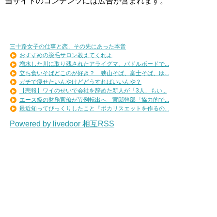
当サイトのコンテンツには広告が含まれます。
三十路女子の仕事と恋、その先にあった本音
おすすめの脱毛サロン教えてくれよ
増水した川に取り残されたアライグマ、パドルボードで...
立ち食いそばどこのが好き？ 狭山そば、富士そば、ゆ...
ガチで痩せたいんやけどどうすればいいんや？
【悲報】ワイのせいで会社を辞めた新人が「3人」もい...
エース級の財務官僚が異例転出へ 官邸幹部「協力的で...
最近知ってびっくりしたこと『ポカリスエットを作るの...
Powered by livedoor 相互RSS