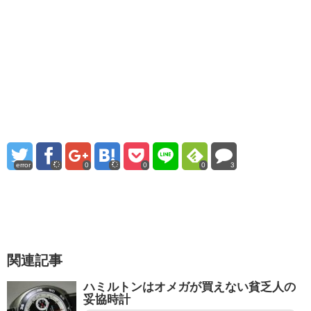
error
0
0
0
3
関連記事
ハミルトンはオメガが買えない貧乏人の
妥協時計