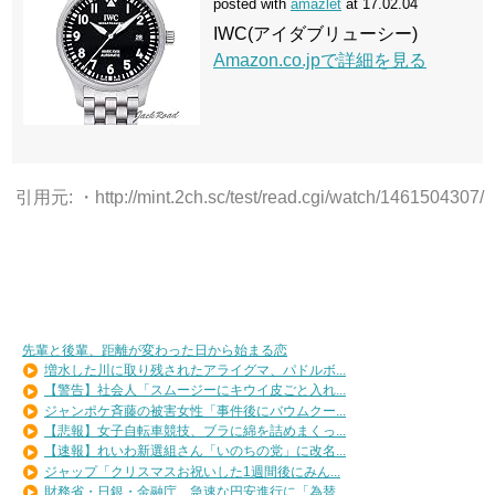
posted with
amazlet
at 17.02.04
IWC(アイダブリューシー)
Amazon.co.jpで詳細を見る
引用元: ・http://mint.2ch.sc/test/read.cgi/watch/1461504307/
先輩と後輩、距離が変わった日から始まる恋
増水した川に取り残されたアライグマ、パドルボ...
【警告】社会人「スムージーにキウイ皮ごと入れ...
ジャンポケ斉藤の被害女性「事件後にバウムクー...
【悲報】女子自転車競技、ブラに綿を詰めまくっ...
【速報】れいわ新選組さん「いのちの党」に改名...
ジャップ「クリスマスお祝いした1週間後にみん...
財務省・日銀・金融庁 急速な円安進行に「為替...