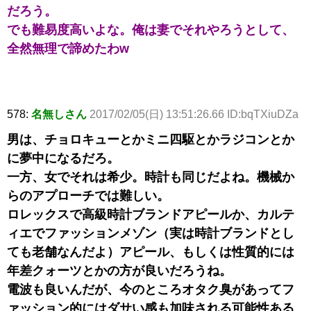
だろう。
でも難易度高いよな。俺は妻でそれやろうとして、
全然無理で諦めたわw
578:
名無しさん
2017/02/05(日) 13:51:26.66 ID:bqTXiuDZa
男は、チョロキューとかミニ四駆とかラジコンとか
に夢中になるだろ。
一方、女でそれは希少。時計も同じだよね。機械か
らのアプローチでは難しい。
ロレックスで高級時計ブランドアピールか、カルテ
ィエでファッションメゾン（実は時計ブランドとし
ても老舗なんだよ）アピール、もしくは性質的には
年差クォーツとかの方が良いだろうね。
電波も良いんだが、今のところオタク臭があってフ
ァッション的にはダサい感も加味される可能性ある