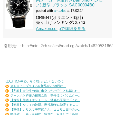
内メーカー保証付きBambino(バンビー
ノ) 新型 ブラック SAC00004B0
posted with
amazlet
at 17.02.14
ORIENT(オリエント時計)
売り上げランキング: 2,743
Amazon.co.jpで詳細を見る
引用元: ・http://mint.2ch.sc/test/read.cgi/watch/1482053166/
ぜんぶ私が中心、そう思われたくないのに
メトロイドプライム4 新品が2999円に…
【悲報】大学生の頃に出会った小学生と結婚した...
ジャンポケ斉藤の被害女性「事件後にバウムクー...
【速報】熊本イオンモール、爆発の原因は『これ...
【速報】ルフィの幹部、懲役20年に決定する←...
【画像】カリスマ美容師さん、ココリコ田中みた...
財務省・日銀・金融庁 急速な円安進行に「為替...