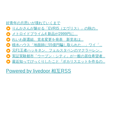
好青年の片思いが壊れていくまで
りんかさんが魅せる「EVRIS（エヴリス）」の秋の...
メトロイドプライム4 新品が2999円に…
れいわ新選組、党名変更を発表 新党名は...
積水ハウス「地面師に55億円騙し取られた…」ワイ「...
元F1王者ハッキネン、フェルスタペンのマクラーレン...
実証実験都市「ウーブン・シティ」が一般の居住希望者...
最近知ってびっくりしたこと『ポカリスエットを作るの...
Powered by livedoor 相互RSS