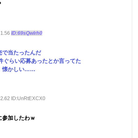
？
51.56
ID:69sQwlrh0
売で当たったんだ
0件ぐらい応募あったとか言ってた
、懐かしい……
:22.62 ID:UnRtEXCX0
に参加したわｗ