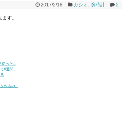
2017/2/16
カシオ
,
腕時計
2
れます。
った...
週間...
くる
作るの...