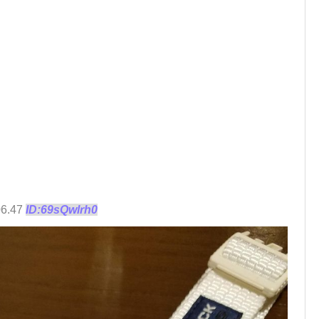
06.47
ID:69sQwlrh0