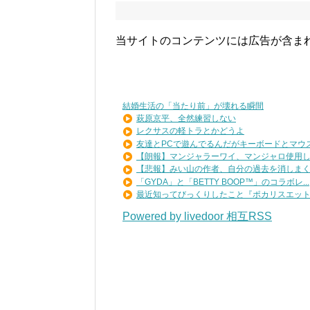
当サイトのコンテンツには広告が含ま
結婚生活の「当たり前」が壊れる瞬間
萩原京平、全然練習しない
レクサスの軽トラとかどうよ
友達とPCで遊んでるんだがキーボードとマウス使
【朗報】マンジャラーワイ、マンジャロ使用して8
【悲報】みい山の作者、自分の過去を消しま
「GYDA」と「BETTY BOOP™」のコラボレ...
最近知ってびっくりしたこと『ポカリスエットを
Powered by livedoor 相互RSS