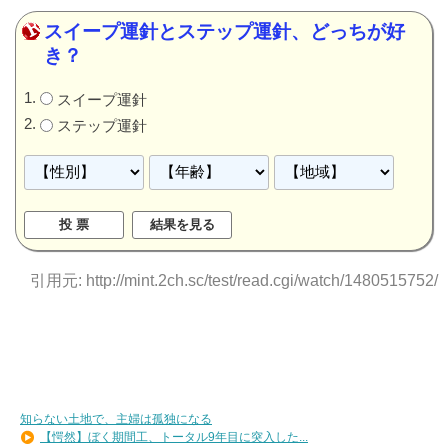
スイープ運針とステップ運針、どっちが好
き？
スイープ運針
ステップ運針
引用元: http://mint.2ch.sc/test/read.cgi/watch/1480515752/
知らない土地で、主婦は孤独になる
【愕然】ぼく期間工、トータル9年目に突入した...