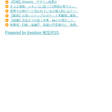
【悲報】Amazon、デザイン改悪か
オコエ瑠偉、メキシコに渡って2球団を即クビ→...
世間では神ゲーと言われているが個人的にはクソ...
【緊急】お笑いジャングルポケット斉藤慎二被告...
【画像】完全オフの佐々木希、●●スを隠すこと...
財務省・日銀・金融庁 急速な円安進行に「為替...
Powered by livedoor 相互RSS