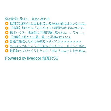
恋は疑惑に染まり、狂気へ変わる
世間では神ゲーと言われているが個人的にはクソゲーだ...
【悲報】桐谷さん「人生かけて7億円貯めたのにガンで...
積水ハウス「地面師に55億円騙し取られた…」ワイ「...
【画像】8月だから夏に撮った写真あげていく
普通二輪取ったやつが乗るべきバイクｗｗｗｗｗｗｗ
スペインのレティシア王妃がアドルフォ・ドミンゲスの...
最近知ってびっくりしたこと『ポカリスエットを作るの...
Powered by livedoor 相互RSS