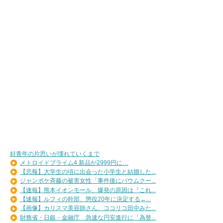
好青年の片思いが壊れていくまで
メトロイドプライム4 新品が2999円に…
【悲報】大学生の頃に出会った小学生と結婚した...
ジャンポケ斉藤の被害女性「事件後にバウムクー...
【速報】熊本イオンモール、爆発の原因は『これ...
【速報】ルフィの幹部、懲役20年に決定する←...
【画像】カリスマ美容師さん、ココリコ田中みた...
財務省・日銀・金融庁 急速な円安進行に「為替...