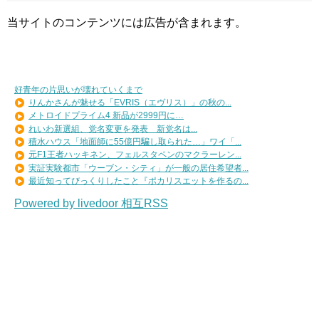
当サイトのコンテンツには広告が含まれます。
好青年の片思いが壊れていくまで
りんかさんが魅せる「EVRIS（エヴリス）」の秋の...
メトロイドプライム4 新品が2999円に…
れいわ新選組、党名変更を発表 新党名は...
積水ハウス「地面師に55億円騙し取られた…」ワイ「...
元F1王者ハッキネン、フェルスタペンのマクラーレン...
実証実験都市「ウーブン・シティ」が一般の居住希望者...
最近知ってびっくりしたこと『ポカリスエットを作るの...
Powered by livedoor 相互RSS