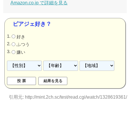
Amazon.co.jp で詳細を見る
ピアジェ好き？
好き
ふつう
嫌い
引用元: http://mint.2ch.sc/test/read.cgi/watch/1328619361/