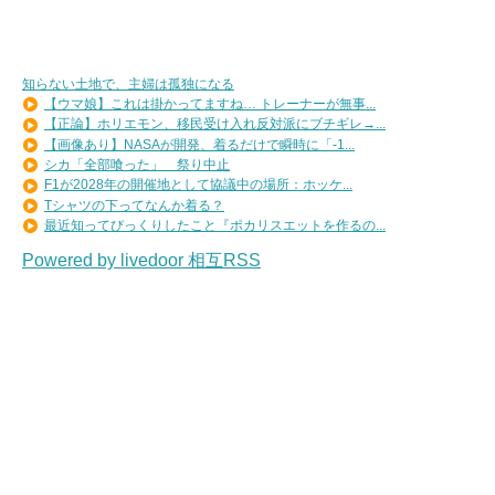
知らない土地で、主婦は孤独になる
【ウマ娘】これは掛かってますね… トレーナーが無事...
【正論】ホリエモン、移民受け入れ反対派にブチギレ→...
【画像あり】NASAが開発、着るだけで瞬時に「-1...
シカ「全部喰った」 祭り中止
F1が2028年の開催地として協議中の場所：ホッケ...
Tシャツの下ってなんか着る？
最近知ってびっくりしたこと『ポカリスエットを作るの...
Powered by livedoor 相互RSS