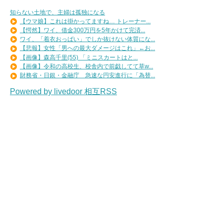
知らない土地で、主婦は孤独になる
【ウマ娘】これは掛かってますね… トレーナー...
【愕然】ワイ、借金300万円を5年かけて完済...
ワイ、「着衣おっばい」でしか抜けない体質にな...
【悲報】女性「男への最大ダメージはこれ」←お...
【画像】森高千里(55) 「ミニスカートはと...
【画像】令和の高校生、校舎内で前戯してて草w...
財務省・日銀・金融庁 急速な円安進行に「為替...
Powered by livedoor 相互RSS