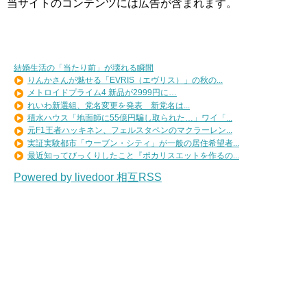
当サイトのコンテンツには広告が含まれます。
結婚生活の「当たり前」が壊れる瞬間
りんかさんが魅せる「EVRIS（エヴリス）」の秋の...
メトロイドプライム4 新品が2999円に…
れいわ新選組、党名変更を発表 新党名は...
積水ハウス「地面師に55億円騙し取られた…」ワイ「...
元F1王者ハッキネン、フェルスタペンのマクラーレン...
実証実験都市「ウーブン・シティ」が一般の居住希望者...
最近知ってびっくりしたこと『ポカリスエットを作るの...
Powered by livedoor 相互RSS