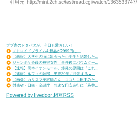
引用元: http://mint.2ch.sc/test/read.cgi/watch/1363533747/
ブブ家のドタバタが、今日も愛おしい！
メトロイドプライム4 新品が2999円に…
【悲報】大学生の頃に出会った小学生と結婚した...
ジャンポケ斉藤の被害女性「事件後にバウムクー...
【速報】熊本イオンモール、爆発の原因は『これ...
【速報】ルフィの幹部、懲役20年に決定する←...
【画像】カリスマ美容師さん、ココリコ田中みた...
財務省・日銀・金融庁 急速な円安進行に「為替...
Powered by livedoor 相互RSS