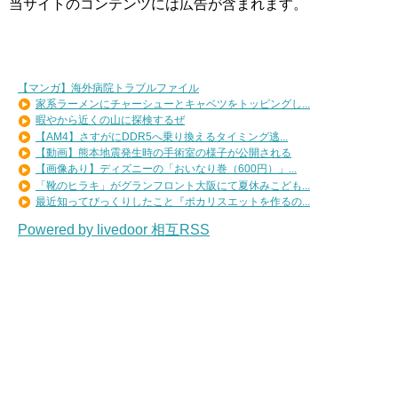
当サイトのコンテンツには広告が含まれます。
【マンガ】海外病院トラブルファイル
家系ラーメンにチャーシューとキャベツをトッピングし...
暇やから近くの山に探検するぜ
【AM4】さすがにDDR5へ乗り換えるタイミング逃...
【動画】熊本地震発生時の手術室の様子が公開される
【画像あり】ディズニーの「おいなり巻（600円）」...
「靴のヒラキ」がグランフロント大阪にて夏休みこども...
最近知ってびっくりしたこと『ポカリスエットを作るの...
Powered by livedoor 相互RSS