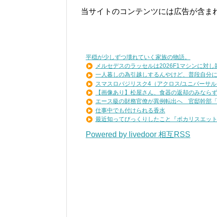
当サイトのコンテンツには広告が含ま
平穏が少しずつ壊れていく家族の物語。
メルセデスのラッセルは2026F1マシンに対し雑音
一人暮しの為引越しするんやけど、普段自分に寄
スマスロバジリスク4（アクロス/ユニバーサル
【画像あり】松屋さん、食器の返却のみならず「
エース級の財務官僚が異例転出へ 官邸幹部「協
仕事中でも付けられる香水
最近知ってびっくりしたこと『ポカリスエットを
Powered by livedoor 相互RSS