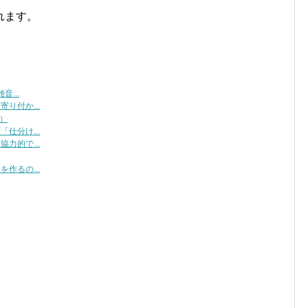
れます。
...
り付か...
）
仕分け...
力的で...
作るの...