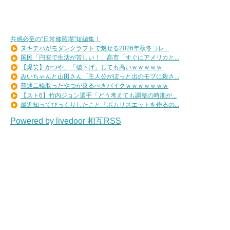
共感必至の“日常修羅場”短編集！
ヌキテパがモダンクラフトで魅せる2026年秋冬コレ...
国民「円安で生活が苦しい！」高市「すぐにアメリカと...
【爆笑】かつや、「値下げ」しても高いｗｗｗｗｗ
みいちゃんと山田さん「主人公がぽっと出のモブに殺さ...
普通二輪取ったやつが乗るべきバイクｗｗｗｗｗｗｗ
【スト6】竹内ジョン選手「どう考えても調整の時期が...
最近知ってびっくりしたこと『ポカリスエットを作るの...
Powered by livedoor 相互RSS