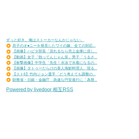
ずっと好き。俺はストーカーなんかじゃない。
息子のオ●ニーを発見したワイの嫁、全ての対応...
【画像】ハビタ部長「戻れるなら売上金庫に戻し...
【動画】女子「勃ってんじゃん笑」男子「うるさ...
【衝撃画像】中学生「先生！水泳で水着になるの...
【画像】タトゥーだらけの美人海鮮料理人、現る...
【スト6】竹内ジョン選手「どう考えても調整の...
財務省・日銀・金融庁 急速な円安進行に「為替...
Powered by livedoor 相互RSS