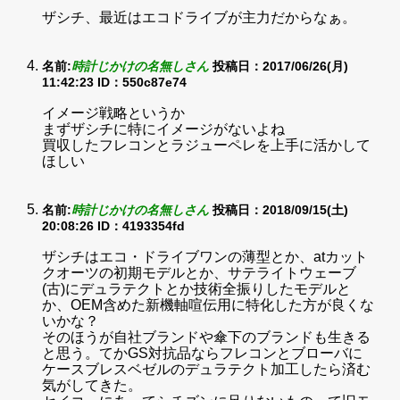
ザシチ、最近はエコドライブが主力だからなぁ。
名前:
時計じかけの名無しさん
投稿日：2017/06/26(月)
11:42:23
ID：550c87e74
イメージ戦略というか
まずザシチに特にイメージがないよね
買収したフレコンとラジューペレを上手に活かして
ほしい
名前:
時計じかけの名無しさん
投稿日：2018/09/15(土)
20:08:26
ID：4193354fd
ザシチはエコ・ドライブワンの薄型とか、atカット
クオーツの初期モデルとか、サテライトウェーブ
(古)にデュラテクトとか技術全振りしたモデルと
か、OEM含めた新機軸喧伝用に特化した方が良くな
いかな？
そのほうが自社ブランドや傘下のブランドも生きる
と思う。てかGS対抗品ならフレコンとブローバに
ケースブレスベゼルのデュラテクト加工したら済む
気がしてきた。