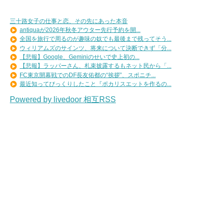
三十路女子の仕事と恋、その先にあった本音
antiquaが2026年秋冬アウター先行予約を開...
全国を旅行で周るのが趣味の奴でも最後まで残ってそう...
ウィリアムズのサインツ、将来について決断できず「分...
【悲報】Google、Geminiのせいで史上初の...
【悲報】ラッパーさん、札束披露するもネット民から「...
FC東京開幕戦でのDF長友佑都の“挨拶”、スポニチ...
最近知ってびっくりしたこと『ポカリスエットを作るの...
Powered by livedoor 相互RSS