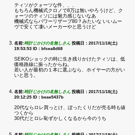
ティソがクォーツな件、、、
もちろん機械式クロノで8万は無いやろうけど、ク
ォーツのティソには魅力感じないなあ
機械式ならパワーリザーブ80？みたいな いいムー
ヴで安くて凄いメーカーやと思うけど
名前:
時計じかけの名無しさん
投稿日：2017/11/18(土)
19:53:53
ID：bfcea8d68
SEIKOショックの時に生き残りかけたティソは、低
価格路線に振ったからね。
若い人が最初の１本に選ぶなら、ホイヤーの方がい
いと思う。
名前:
時計じかけの名無しさん
投稿日：2017/11/18(土)
20:12:25
ID：beae5437b
20代ならロレ買っとけ、ぼったくりだが売る時も値
つくから
30代だとロレ恥ずかしくなるから今のうち
名前:
時計じかけの名無しさん
投稿日：2017/11/18(土)