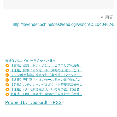
引用元:
http://lavender.5ch.net/test/read.cgi/watch/1510404624/
夫婦なのに、心が一番遠かった日々
【有能】政府「トラックはサービスエリア利用有...
【速報】熊本イオンモール、爆発の原因は『これ...
ジャンポケ斉藤の被害女性「事件後にバウムクー...
【速報】専門家「イオンモール熊本の爆心地に”...
【緊急】お笑いジャングルポケット斉藤慎二被告...
【速報】れいわ新選組さん「いのちの党」に改名...
財務省・日銀・金融庁 急速な円安進行に「為替...
Powered by livedoor 相互RSS