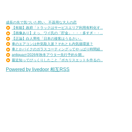
成長の先で気づいた想い、不器用な大人の恋
【有能】政府「トラックはサービスエリア利用有料化す...
【画像あり】えっ、ワイ氏の「貯金」・・・多すぎ・・...
【正論】白人男性「日本の接客はうるさい」
車のエアコンは外気取入派？それとも内気循環派？
車とかバイクのガラスコーティングってやっぱり時間経...
antiquaが2026年秋冬アウター先行予約を開...
最近知ってびっくりしたこと『ポカリスエットを作るの...
Powered by livedoor 相互RSS