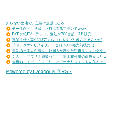
知らない土地で、主婦は孤独になる
チー牛がイキり出した時に着るブランドwww
BYDの軽EV「ラッコ」受注が700台超 7月販売...
専業主婦の妻が月3万ぐらいするサプリ飲んどるんやが
『ドラクエ9 リメイク』←これDQ12発売前後に出...
最新の日本人が減り、外国人が増えた街市ランキングを...
シカ「ヒマワリ全部喰った」 郡山布引風の高原まつり...
最近知ってびっくりしたこと『ポカリスエットを作るの...
Powered by livedoor 相互RSS