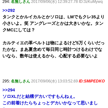
294:
名無しさん
2017/09/06(水) 12:39:27.78 ID:3zKuMywq
>>292
タンクとかルイカルとかソロは、LMでもクレ35より
小さいよ。笑 アングレーズとかは大きいかな。タン
クMCにしては？
カルティエの革ベルトは物によるけど5万くらいだっ
たかな。まあ夏含めて毎日同じ時計つけるわけでな
いなら、数年は使えるから、心配する必要ないよ
295:
名無しさん
2017/09/06(水) 13:03:52.69
ID:SMiPEDKO
>>294
ソロXLだと結構デカいですもんねぇ。
この前着けたらちょっとデカいかなって思いまし