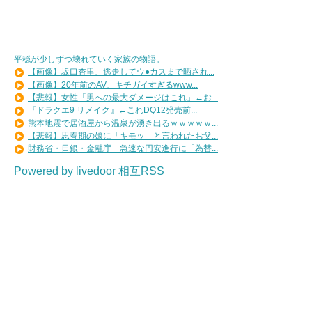
平穏が少しずつ壊れていく家族の物語。
【画像】坂口杏里、逃走してウ●カスまで晒され...
【画像】20年前のAV、キチガイすぎるwww...
【悲報】女性「男への最大ダメージはこれ」←お...
『ドラクエ9 リメイク』←これDQ12発売前...
熊本地震で居酒屋から温泉が湧き出るｗｗｗｗｗ...
【悲報】思春期の娘に「キモッ」と言われたお父...
財務省・日銀・金融庁 急速な円安進行に「為替...
Powered by livedoor 相互RSS