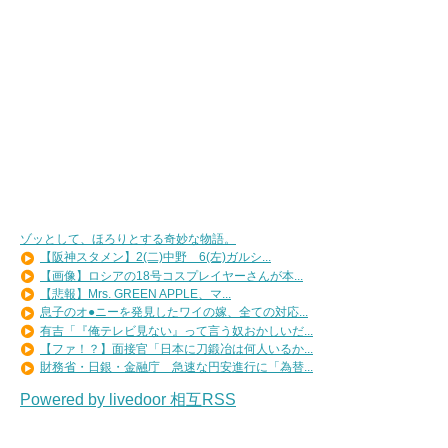
ゾッとして、ほろりとする奇妙な物語。
【阪神スタメン】2(二)中野 6(左)ガルシ...
【画像】ロシアの18号コスプレイヤーさんが本...
【悲報】Mrs. GREEN APPLE、マ...
息子のオ●ニーを発見したワイの嫁、全ての対応...
有吉「『俺テレビ見ない』って言う奴おかしいだ...
【ファ！？】面接官「日本に刀鍛冶は何人いるか...
財務省・日銀・金融庁 急速な円安進行に「為替...
Powered by livedoor 相互RSS