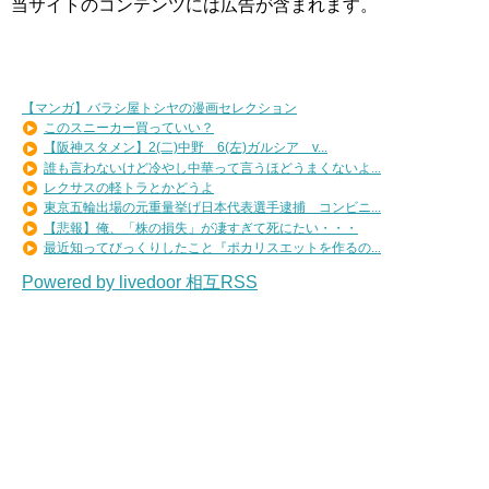
当サイトのコンテンツには広告が含まれます。
【マンガ】バラシ屋トシヤの漫画セレクション
このスニーカー買っていい？
【阪神スタメン】2(二)中野 6(左)ガルシア v...
誰も言わないけど冷やし中華って言うほどうまくないよ...
レクサスの軽トラとかどうよ
東京五輪出場の元重量挙げ日本代表選手逮捕 コンビニ...
【悲報】俺、「株の損失」が凄すぎて死にたい・・・
最近知ってびっくりしたこと『ポカリスエットを作るの...
Powered by livedoor 相互RSS