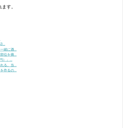
れます。
？
..
緒に酒...
位を摘...
）」...
る。当...
作るの...