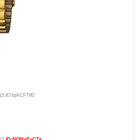
15 ID:bjACFTif0
.62
ID:NONvFyCTa