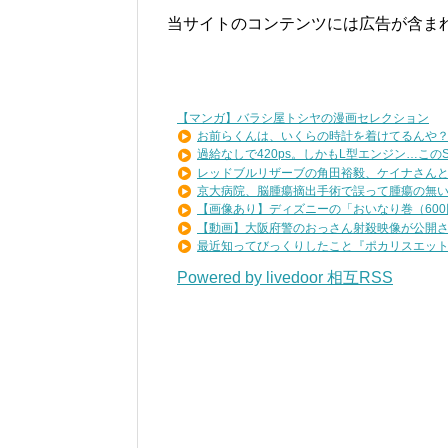
当サイトのコンテンツには広告が含ま
【マンガ】バラシ屋トシヤの漫画セレクション
お前らくんは、いくらの時計を着けてるんや
過給なしで420ps。しかもL型エンジン…このS3.
レッドブルリザーブの角田裕毅、ケイナさんと一
京大病院、脳腫瘍摘出手術で誤って腫瘍の無い部
【画像あり】ディズニーの「おいなり巻（600円
【動画】大阪府警のおっさん射殺映像が公開され
最近知ってびっくりしたこと『ポカリスエットを
Powered by livedoor 相互RSS