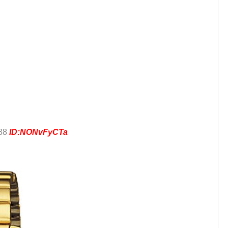
.88
ID:NONvFyCTa