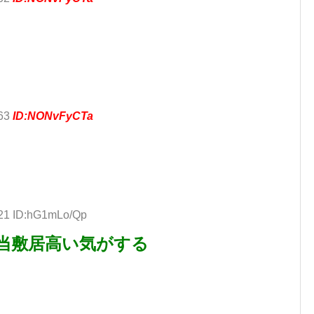
.63
ID:NONvFyCTa
.21 ID:hG1mLo/Qp
当敷居高い気がする