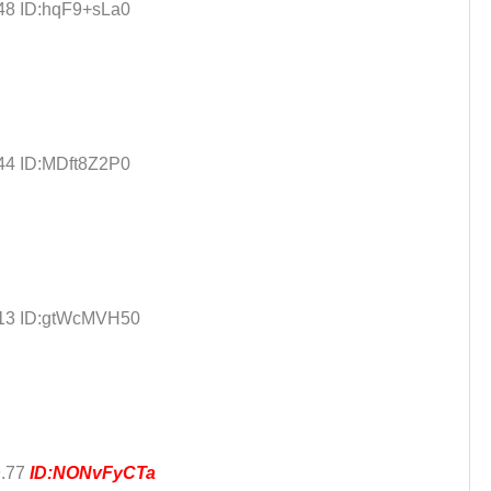
.48 ID:hqF9+sLa0
.44 ID:MDft8Z2P0
.13 ID:gtWcMVH50
9.77
ID:NONvFyCTa